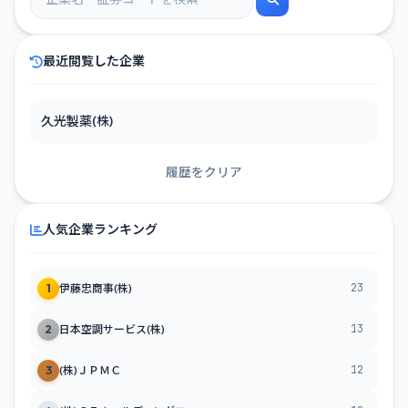
最近閲覧した企業
久光製薬(株)
履歴をクリア
人気企業ランキング
23
1
伊藤忠商事(株)
13
2
日本空調サービス(株)
12
3
(株)ＪＰＭＣ