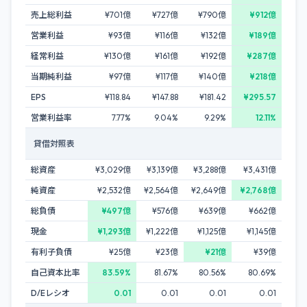
売上総利益
¥701億
¥727億
¥790億
¥912億
営業利益
¥93億
¥116億
¥132億
¥189億
経常利益
¥130億
¥161億
¥192億
¥287億
当期純利益
¥97億
¥117億
¥140億
¥218億
EPS
¥118.84
¥147.88
¥181.42
¥295.57
営業利益率
7.77%
9.04%
9.29%
12.11%
貸借対照表
総資産
¥3,029億
¥3,139億
¥3,288億
¥3,431億
純資産
¥2,532億
¥2,564億
¥2,649億
¥2,768億
総負債
¥497億
¥576億
¥639億
¥662億
現金
¥1,293億
¥1,222億
¥1,125億
¥1,145億
有利子負債
¥25億
¥23億
¥21億
¥39億
自己資本比率
83.59%
81.67%
80.56%
80.69%
D/Eレシオ
0.01
0.01
0.01
0.01