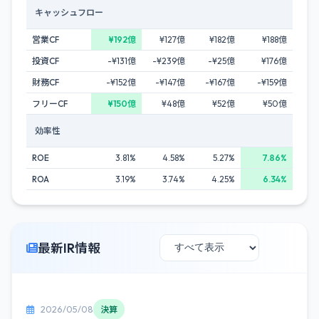
キャッシュフロー
営業CF
¥192億
¥127億
¥182億
¥188億
投資CF
-¥131億
-¥239億
-¥25億
¥176億
財務CF
-¥152億
-¥147億
-¥167億
-¥159億
フリーCF
¥150億
¥48億
¥52億
¥50億
効率性
ROE
3.81%
4.58%
5.27%
7.86%
ROA
3.19%
3.74%
4.25%
6.34%
最新IR情報
2026/05/08
決算