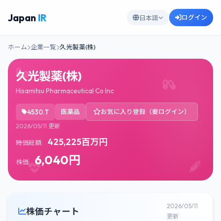
Japan
IR
ログイン
日本語
ホーム
企業一覧
久光製薬(株)
久光製薬(株)
Hisamitsu Pharmaceutical Co Inc
4530.T
医薬品
お気に入り登録（要ログイン）
2026/05/11 更新
425,225百万円
時価総額:
6,040円
株価:
2026/05/11
株価チャート
更新