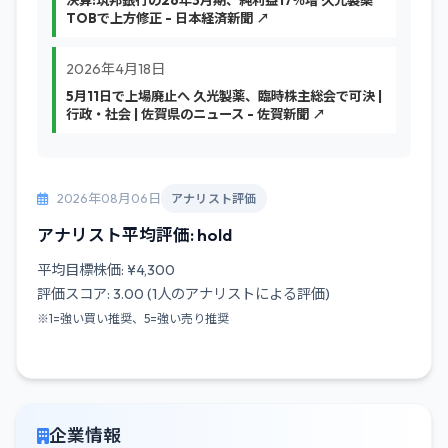
決算:筑邦銀行の26年3月期、純利益17％増 久光製薬
TOBで上方修正 - 日本経済新聞 ↗
2026年4月18日
5月11日で上場廃止へ 久光製薬、臨時株主総会で可決 |
行政・社会 | 佐賀県のニュース - 佐賀新聞 ↗
2026年08月06日
アナリスト評価
アナリスト平均評価: hold
平均目標株価: ¥4,300
評価スコア: 3.00 (1人のアナリストによる評価)
※1=強い買い推奨、5=強い売り推奨
企業情報