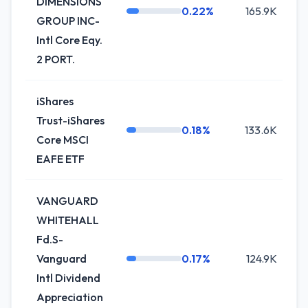
DIMENSIONS
0.22%
165.9K
GROUP INC-
Intl Core Eqy.
2 PORT.
iShares
Trust-iShares
0.18%
133.6K
Core MSCI
EAFE ETF
VANGUARD
WHITEHALL
Fd.S-
Vanguard
0.17%
124.9K
-
Intl Dividend
Appreciation