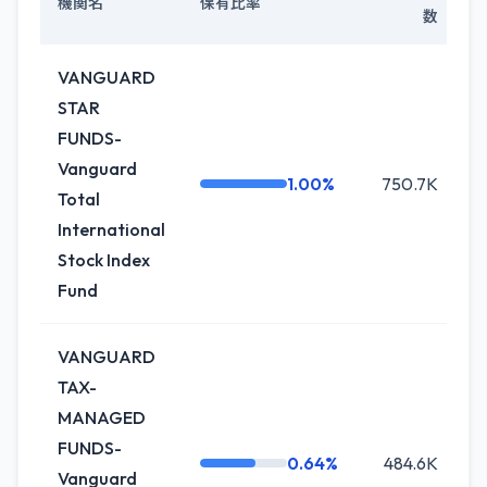
機関名
保有比率
数
VANGUARD
STAR
FUNDS-
Vanguard
1.00%
750.7K
Total
International
Stock Index
Fund
VANGUARD
TAX-
MANAGED
FUNDS-
0.64%
484.6K
+
Vanguard