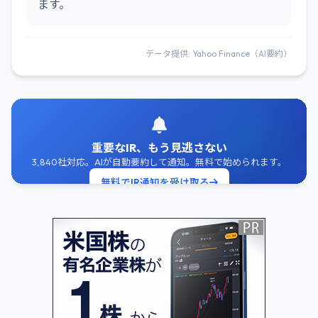
ます。
データ提供: Yahoo Finance（AI要約）
重要なIR、もう見逃さない
3,840社対応。AIが自動要約して通知。無料で始められます。
無料でIR通知を受け取る