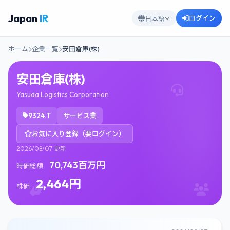
Japan
IR
ログイン
日本語
ホーム
企業一覧
安田倉庫(株)
安田倉庫(株)
Yasuda Logistics Corporation
9324.T
サービス業
お気に入り登録（要ログイン）
2026/08/07 更新
70,743百万円
時価総額:
2,464円
株価: