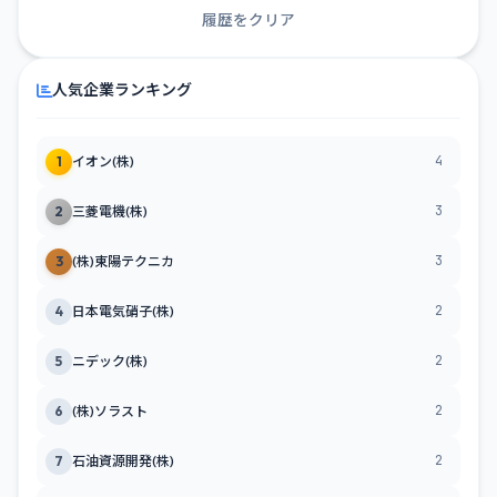
履歴をクリア
人気企業ランキング
4
1
イオン(株)
3
2
三菱電機(株)
3
3
(株)東陽テクニカ
2
4
日本電気硝子(株)
2
5
ニデック(株)
2
6
(株)ソラスト
2
7
石油資源開発(株)