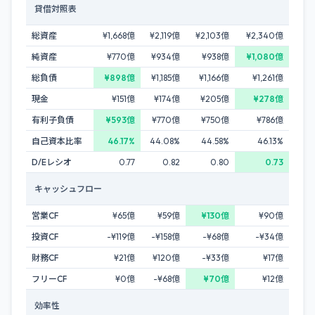
貸借対照表
総資産
¥1,668億
¥2,119億
¥2,103億
¥2,340億
純資産
¥770億
¥934億
¥938億
¥1,080億
総負債
¥898億
¥1,185億
¥1,166億
¥1,261億
現金
¥151億
¥174億
¥205億
¥278億
有利子負債
¥593億
¥770億
¥750億
¥786億
自己資本比率
46.17%
44.08%
44.58%
46.13%
D/Eレシオ
0.77
0.82
0.80
0.73
キャッシュフロー
営業CF
¥65億
¥59億
¥130億
¥90億
投資CF
-¥119億
-¥158億
-¥68億
-¥34億
財務CF
¥21億
¥120億
-¥33億
¥17億
フリーCF
¥0億
-¥68億
¥70億
¥12億
効率性