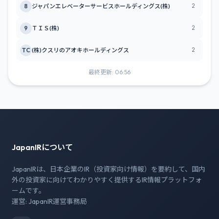
2
8
ジャパンエレベーターサービスホールディングス(株)
2
9
ＴＩＳ(株)
2
TC
(株)クスリのアオキホールディングス
最終更新: 06:56
JapanIRについて
JapanIRは、日本企業のIR（投資家向け情報）を要約して、国内
外の投資家に向けてわかりやすく提供するIR情報プラットフォ
ームです。
運営: JapanIR運営事務局