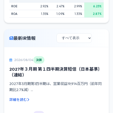
ROE
2.92%
2.47%
2.99%
6.23%
ROA
1.35%
1.09%
1.33%
2.87%
最新IR情報
2026/08/04
決算
2027年３月期 第１四半期決算短信〔日本基準〕
（連結）
2027年3月期第1四半期は、営業収益19,914百万円（前年同
期比2.7%減）...
詳細を読む