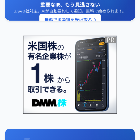
重要なIR、もう見逃さない
3,840社対応。AIが自動要約して通知。無料で始められます。
無料でIR通知を受け取る