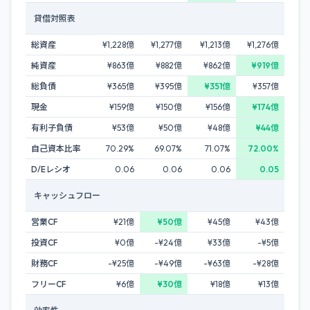
貸借対照表
総資産
¥1,228億
¥1,277億
¥1,213億
¥1,276億
純資産
¥863億
¥882億
¥862億
¥919億
総負債
¥365億
¥395億
¥351億
¥357億
現金
¥159億
¥150億
¥156億
¥174億
有利子負債
¥53億
¥50億
¥48億
¥44億
自己資本比率
70.29%
69.07%
71.07%
72.00%
D/Eレシオ
0.06
0.06
0.06
0.05
キャッシュフロー
営業CF
¥21億
¥50億
¥45億
¥43億
投資CF
¥0億
-¥24億
¥33億
-¥5億
財務CF
-¥25億
-¥49億
-¥63億
-¥28億
フリーCF
¥6億
¥30億
¥18億
¥13億