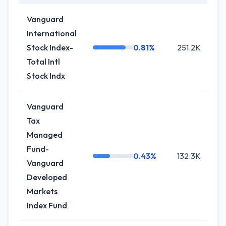
Vanguard
International
Stock Index-
0.81%
251.2K
+6
Total Intl
Stock Indx
Vanguard
Tax
Managed
Fund-
0.43%
132.3K
+2
Vanguard
Developed
Markets
Index Fund