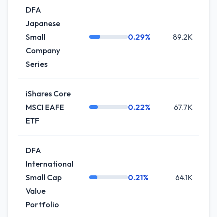
DFA
Japanese
Small
0.29%
89.2K
Company
Series
iShares Core
MSCI EAFE
0.22%
67.7K
ETF
DFA
International
Small Cap
0.21%
64.1K
-
Value
Portfolio