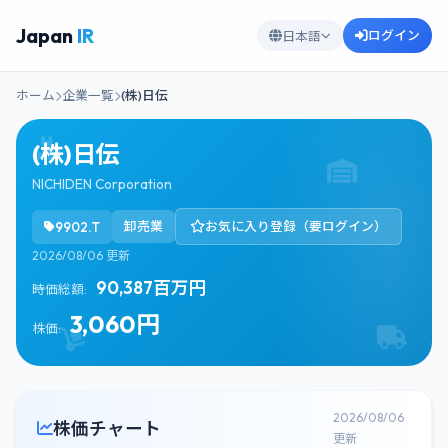
Japan
IR
ログイン
日本語
ホーム
企業一覧
(株)日伝
(株)日伝
NICHIDEN Corporation
9902.T
卸売業
お気に入り登録（要ログイン）
2026/08/06 更新
90,387百万円
時価総額:
3,060円
株価:
2026/08/06
株価チャート
更新