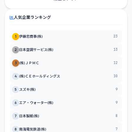
人気企業ランキング
23
1
伊藤忠商事(株)
13
2
日本空調サービス(株)
12
3
(株)ＪＰＭＣ
10
4
(株)ＣＥホールディングス
9
5
スズキ(株)
9
6
エア・ウォーター(株)
8
7
日本製紙(株)
7
8
南海電気鉄道(株)