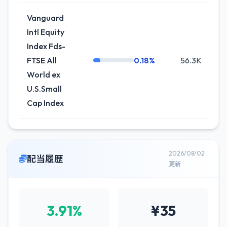
Vanguard
Intl Equity
Index Fds-
FTSE All
0.18%
56.3K
+1
World ex
U.S.Small
Cap Index
2026/08/02
配当履歴
更新
3.91%
¥35