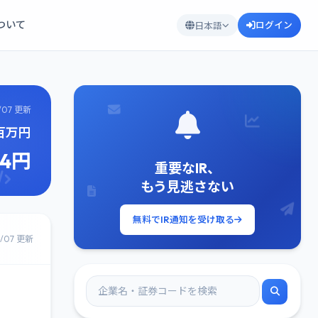
について
ログイン
日本語
/07 更新
6百万円
74円
重要なIR、
もう見逃さない
無料でIR通知を受け取る
8/07 更新