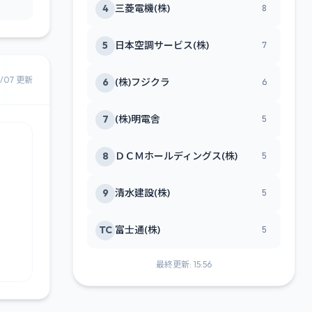
4
三菱電機(株)
8
5
日本空調サービス(株)
7
8/07 更新
6
(株)フジクラ
6
7
(株)明電舎
5
8
ＤＣＭホールディングス(株)
5
9
清水建設(株)
5
TC
富士通(株)
5
最終更新: 15:56