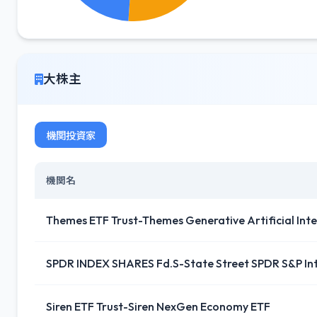
大株主
機関投資家
機関名
Themes ETF Trust-Themes Generative Artificial Inte
SPDR INDEX SHARES Fd.S-State Street SPDR S&P Int
Siren ETF Trust-Siren NexGen Economy ETF