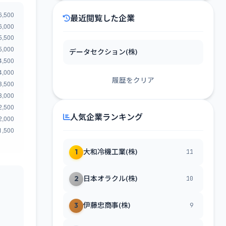
最近閲覧した企業
データセクション(株)
履歴をクリア
人気企業ランキング
1
大和冷機工業(株)
11
2
日本オラクル(株)
10
3
伊藤忠商事(株)
9