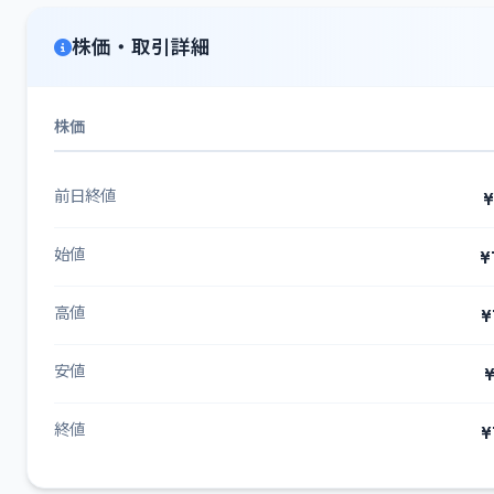
株価・取引詳細
株価
前日終値
¥
始値
¥
高値
¥
安値
¥
終値
¥