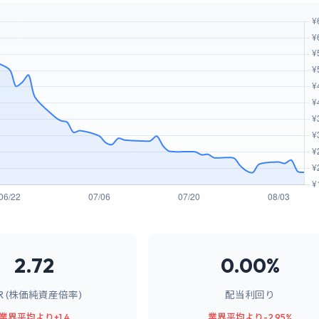
2.72
0.00%
BR (株価純資産倍率)
配当利回り
業界平均より+1.4
業界平均より-2.95%