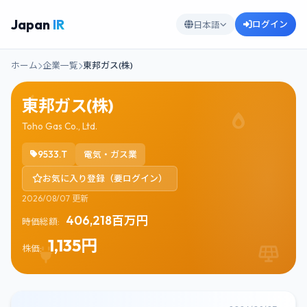
Japan
IR
ログイン
日本語
ホーム
企業一覧
東邦ガス(株)
東邦ガス(株)
Toho Gas Co., Ltd.
9533.T
電気・ガス業
お気に入り登録（要ログイン）
2026/08/07 更新
406,218百万円
時価総額:
1,135円
株価: