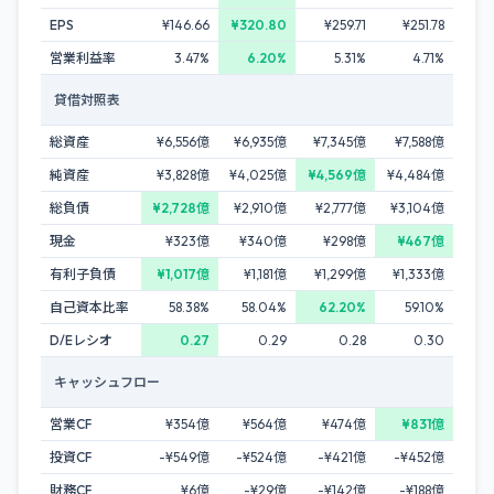
EPS
¥146.66
¥320.80
¥259.71
¥251.78
営業利益率
3.47%
6.20%
5.31%
4.71%
貸借対照表
総資産
¥6,556億
¥6,935億
¥7,345億
¥7,588億
純資産
¥3,828億
¥4,025億
¥4,569億
¥4,484億
総負債
¥2,728億
¥2,910億
¥2,777億
¥3,104億
現金
¥323億
¥340億
¥298億
¥467億
有利子負債
¥1,017億
¥1,181億
¥1,299億
¥1,333億
自己資本比率
58.38%
58.04%
62.20%
59.10%
D/Eレシオ
0.27
0.29
0.28
0.30
キャッシュフロー
営業CF
¥354億
¥564億
¥474億
¥831億
投資CF
-¥549億
-¥524億
-¥421億
-¥452億
財務CF
¥6億
-¥29億
-¥142億
-¥188億