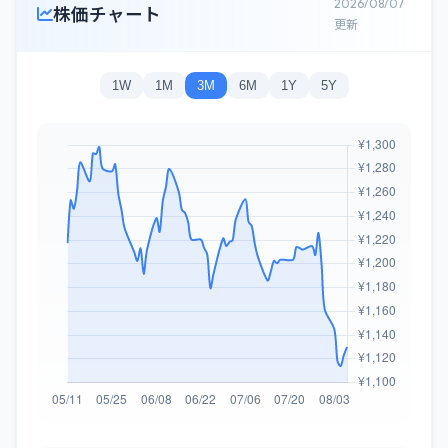
2026/08/07
株価チャート
更新
1W
1M
3M
6M
1Y
5Y