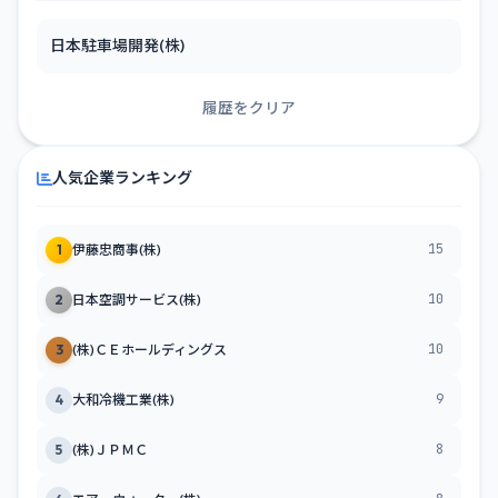
日本駐車場開発(株)
履歴をクリア
人気企業ランキング
15
1
伊藤忠商事(株)
10
2
日本空調サービス(株)
10
3
(株)ＣＥホールディングス
9
4
大和冷機工業(株)
8
5
(株)ＪＰＭＣ