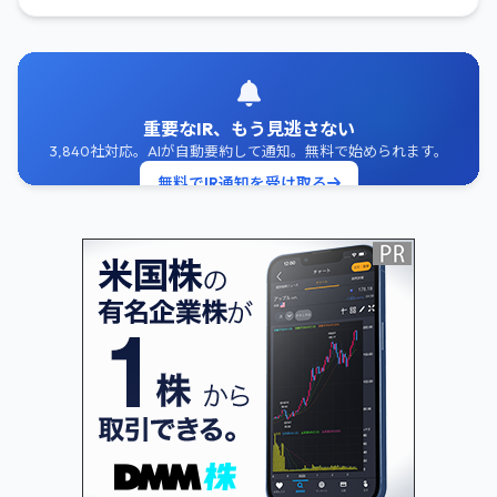
重要なIR、もう見逃さない
3,840社対応。AIが自動要約して通知。無料で始められます。
無料でIR通知を受け取る