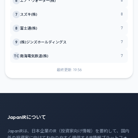
8
6
エア・ウォーター(株)
8
7
スズキ(株)
7
8
富士通(株)
7
9
(株)ジンズホールディングス
7
TC
南海電気鉄道(株)
最終更新: 19:56
JapanIRについて
JapanIRは、日本企業のIR（投資家向け情報）を要約して、国内
外の投資家に向けてわかりやすく提供するIR情報プラットフォ