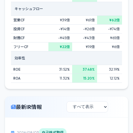
キャッシュフロー
営業CF
¥39億
¥61億
¥62億
投資CF
-¥14億
-¥26億
-¥74億
財務CF
-¥45億
-¥43億
¥65億
フリーCF
¥22億
¥19億
¥6億
効率性
ROE
31.52%
37.48%
32.19%
ROA
11.32%
15.20%
12.12%
最新IR情報
2026/08/03
自己株式取得