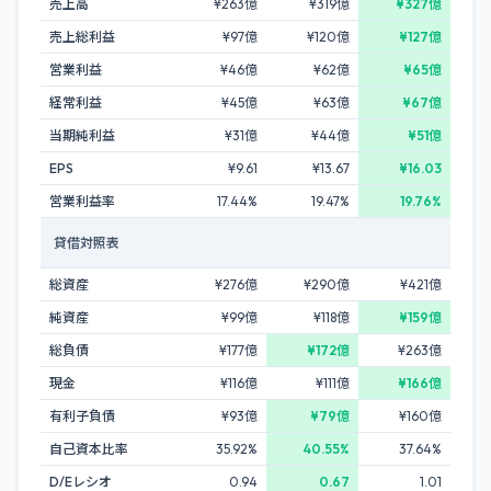
売上高
¥263億
¥319億
¥327億
売上総利益
¥97億
¥120億
¥127億
営業利益
¥46億
¥62億
¥65億
経常利益
¥45億
¥63億
¥67億
当期純利益
¥31億
¥44億
¥51億
EPS
¥9.61
¥13.67
¥16.03
営業利益率
17.44%
19.47%
19.76%
貸借対照表
総資産
¥276億
¥290億
¥421億
純資産
¥99億
¥118億
¥159億
総負債
¥177億
¥172億
¥263億
現金
¥116億
¥111億
¥166億
有利子負債
¥93億
¥79億
¥160億
自己資本比率
35.92%
40.55%
37.64%
D/Eレシオ
0.94
0.67
1.01