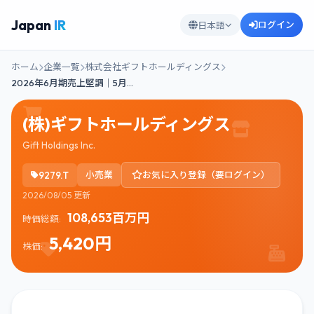
Japan
IR
ログイン
日本語
ホーム
企業一覧
株式会社ギフトホールディングス
2026年6月期売上堅調｜5月…
(株)ギフトホールディングス
Gift Holdings Inc.
9279.T
小売業
お気に入り登録（要ログイン）
2026/08/05 更新
108,653百万円
時価総額:
5,420円
株価: