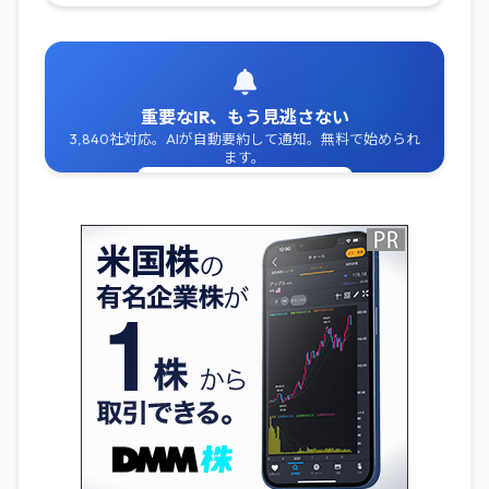
重要なIR、もう見逃さない
3,840社対応。AIが自動要約して通知。無料で始められ
ます。
無料でIR通知を受け取る