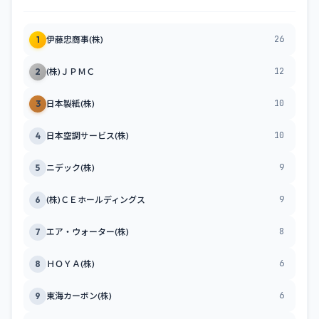
26
1
伊藤忠商事(株)
12
2
(株)ＪＰＭＣ
10
3
日本製紙(株)
10
4
日本空調サービス(株)
9
5
ニデック(株)
9
6
(株)ＣＥホールディングス
8
7
エア・ウォーター(株)
6
8
ＨＯＹＡ(株)
6
9
東海カーボン(株)