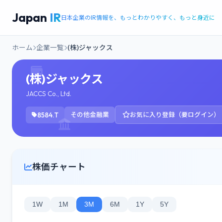
Japan
IR
日本企業のIR情報を、もっとわかりやすく、もっと身近に
ホーム
企業一覧
(株)ジャックス
(株)ジャックス
JACCS Co., Ltd.
8584.T
その他金融業
お気に入り登録（要ログイン）
株価チャート
1W
1M
3M
6M
1Y
5Y