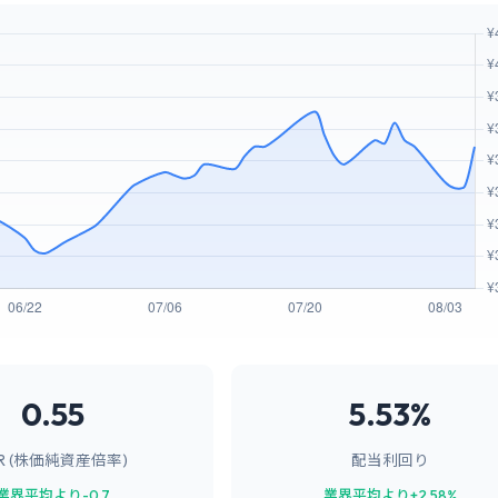
0.55
5.53%
BR (株価純資産倍率)
配当利回り
業界平均より-0.7
業界平均より+2.58%