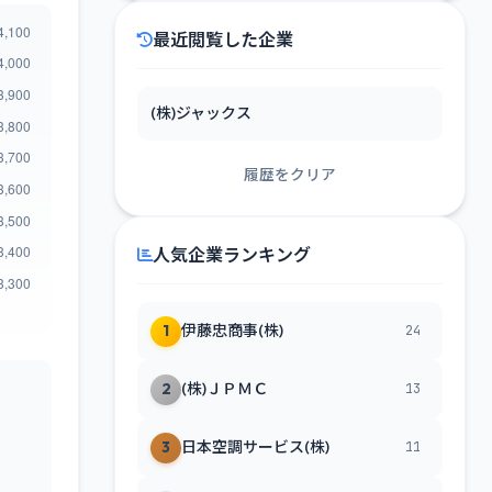
最近閲覧した企業
(株)ジャックス
履歴をクリア
人気企業ランキング
1
伊藤忠商事(株)
24
2
(株)ＪＰＭＣ
13
3
日本空調サービス(株)
11