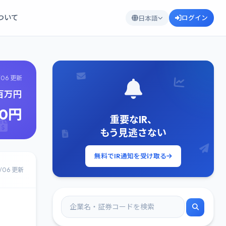
について
ログイン
日本語
/06 更新
3百万円
20円
重要なIR、
もう見逃さない
無料でIR通知を受け取る
8/06 更新