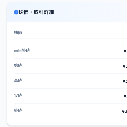
株価・取引詳細
株価
前日終値
¥
始値
¥
高値
¥
安値
¥
終値
¥3