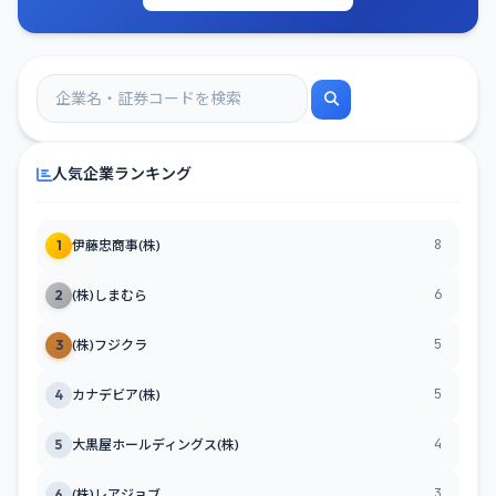
人気企業ランキング
8
1
伊藤忠商事(株)
6
2
(株)しまむら
5
3
(株)フジクラ
5
4
カナデビア(株)
4
5
大黒屋ホールディングス(株)
3
6
(株)レアジョブ