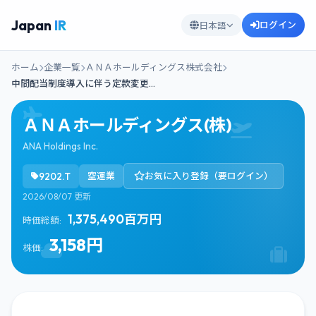
Japan
IR
ログイン
日本語
ホーム
企業一覧
ＡＮＡホールディングス株式会社
中間配当制度導入に伴う定款変更…
ＡＮＡホールディングス(株)
ANA Holdings Inc.
9202.T
空運業
お気に入り登録（要ログイン）
2026/08/07 更新
1,375,490百万円
時価総額:
3,158円
株価: