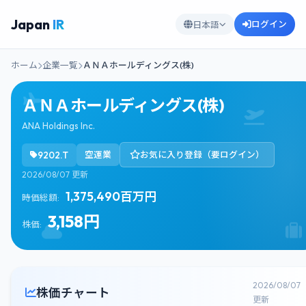
Japan
IR
ログイン
日本語
ホーム
企業一覧
ＡＮＡホールディングス(株)
ＡＮＡホールディングス(株)
ANA Holdings Inc.
9202.T
空運業
お気に入り登録（要ログイン）
2026/08/07 更新
1,375,490百万円
時価総額:
3,158円
株価:
2026/08/07
株価チャート
更新