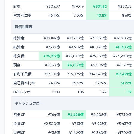
EPS
-¥305.37
¥170.16
¥301.62
¥290.72
営業利益率
-16.97%
7.03%
10.11%
8.69%
貸借対照表
総資産
¥32,184億
¥33,667億
¥35,695億
¥36,203億
純資産
¥7,972億
¥8,624億
¥10,445億
¥11,303億
総負債
¥24,212億
¥25,043億
¥25,250億
¥24,900億
現金
¥4,527億
¥6,037億
¥6,009億
¥4,547億
有利子負債
¥17,501億
¥16,079億
¥14,840億
¥13,491億
自己資本比率
24.77%
25.62%
29.26%
31.22%
D/Eレシオ
2.20
1.86
1.42
1.19
キャッシュフロー
営業CF
-¥764億
¥4,498億
¥4,206億
¥3,730億
投資CF
¥2,300億
-¥783億
-¥3,995億
-¥3,437億
財務CF
¥936億
-¥1,429億
-¥1,360億
-¥1,702億