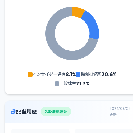
8.1%
20.6%
インサイダー保有
機関投資家
71.3%
一般株主
2026/08/02
配当履歴
2年連続増配
更新