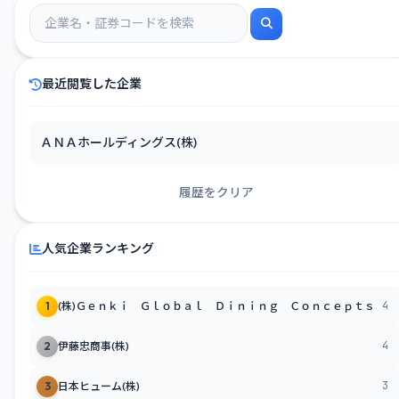
最近閲覧した企業
ＡＮＡホールディングス(株)
履歴をクリア
人気企業ランキング
4
1
(株)Ｇｅｎｋｉ Ｇｌｏｂａｌ Ｄｉｎｉｎｇ Ｃｏｎｃｅｐｔｓ
4
2
伊藤忠商事(株)
3
3
日本ヒューム(株)