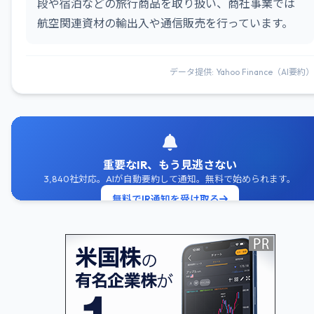
段や宿泊などの旅行商品を取り扱い、商社事業では
航空関連資材の輸出入や通信販売を行っています。
データ提供: Yahoo Finance（AI要約）
重要なIR、もう見逃さない
3,840社対応。AIが自動要約して通知。無料で始められます。
無料でIR通知を受け取る