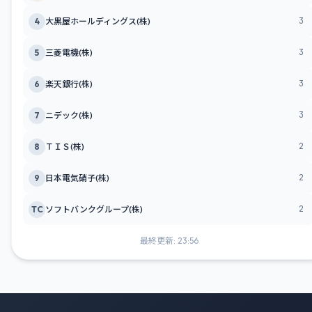
3
4
大黒屋ホールディングス(株)
3
5
三菱電機(株)
3
6
楽天銀行(株)
3
7
ニデック(株)
2
8
ＴＩＳ(株)
2
9
日本電気硝子(株)
2
TC
ソフトバンクグループ(株)
最終更新: 23:56