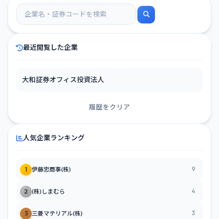
最近閲覧した企業
大和証券オフィス投資法人
履歴をクリア
人気企業ランキング
9
1
伊藤忠商事(株)
4
2
(株)しまむら
3
3
三菱マテリアル(株)