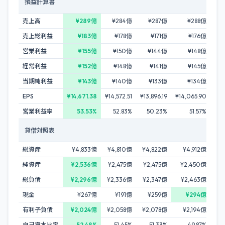
損益計算書
売上高
¥289億
¥284億
¥287億
¥288億
売上総利益
¥183億
¥178億
¥171億
¥176億
営業利益
¥155億
¥150億
¥144億
¥148億
経常利益
¥152億
¥148億
¥141億
¥145億
当期純利益
¥143億
¥140億
¥133億
¥134億
EPS
¥14,671.38
¥14,572.51
¥13,896.19
¥14,065.90
営業利益率
53.53%
52.83%
50.23%
51.57%
貸借対照表
総資産
¥4,833億
¥4,810億
¥4,822億
¥4,912億
純資産
¥2,536億
¥2,475億
¥2,475億
¥2,450億
総負債
¥2,296億
¥2,336億
¥2,347億
¥2,463億
現金
¥267億
¥191億
¥259億
¥294億
有利子負債
¥2,024億
¥2,058億
¥2,078億
¥2,194億
自己資本比率
52.48%
51.45%
51.33%
49.87%