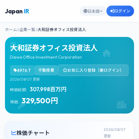
Japan
IR
ログイン
日本語
ホーム
企業一覧
大和証券オフィス投資法人
大和証券オフィス投資法人
Daiwa Office Investment Corporation
8976.T
不動産業
お気に入り登録（要ログイン）
2026/08/07 更新
307,998百万円
時価総額:
329,500円
株価:
2026/08/07
株価チャート
更新