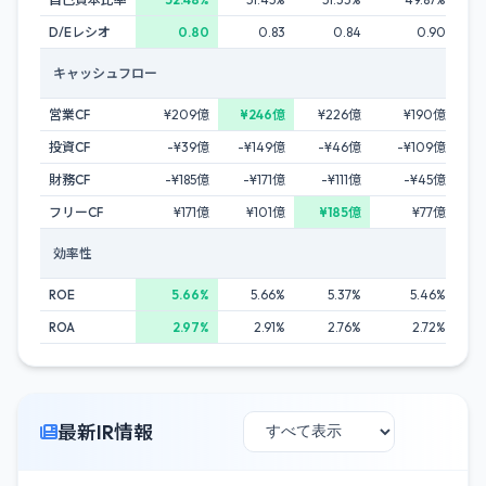
D/Eレシオ
0.80
0.83
0.84
0.90
キャッシュフロー
営業CF
¥209億
¥246億
¥226億
¥190億
投資CF
-¥39億
-¥149億
-¥46億
-¥109億
財務CF
-¥185億
-¥171億
-¥111億
-¥45億
フリーCF
¥171億
¥101億
¥185億
¥77億
効率性
ROE
5.66%
5.66%
5.37%
5.46%
ROA
2.97%
2.91%
2.76%
2.72%
最新IR情報