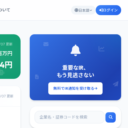
について
ログイン
日本語
/07 更新
2百万円
64円
重要なIR、
もう見逃さない
無料でIR通知を受け取る
8/07 更新