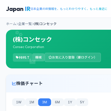
Japan
IR
日本企業のIR情報を、もっとわかりやすく、もっと身近に
ホーム
企業一覧
(株)コンセック
(株)コンセック
Consec Corporation
9895.T
機械
お気に入り登録（要ログイン）
株価チャート
1W
1M
3M
6M
1Y
5Y