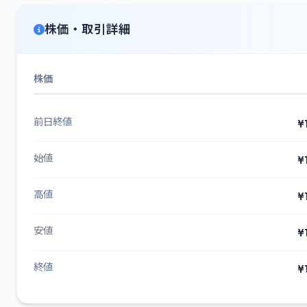
株価・取引詳細
株価
前日終値
¥
始値
¥
高値
¥
安値
¥
終値
¥