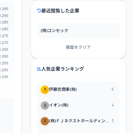
最近閲覧した企業
(株)コンセック
履歴をクリア
人気企業ランキング
1
伊藤忠商事(株)
5
2
イオン(株)
4
3
(株)ＦＪネクストホールディングス
3