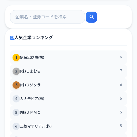
人気企業ランキング
9
1
伊藤忠商事(株)
7
2
(株)しまむら
6
3
(株)フジクラ
5
4
カナデビア(株)
5
5
(株)ＪＰＭＣ
5
6
三菱マテリアル(株)