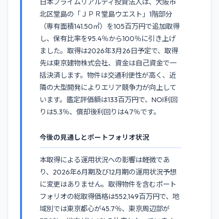
日本プライムリアルティ投資法人は、大阪市
北区堂島の「ＪＰＲ堂島ウエスト」1階部分
（専有面積141.50㎡）を105百万円で追加取得
し、保有比率を95.4％から100％に引き上げ
ました。取得は2026年3月26日予定で、取得
先は東京建物株式会社、資金は自己資金で一
括決済します。物件は交通利便性が高く、近
隣の大型開発によりエリア競争力が向上して
います。鑑定評価額は133百万円で、NOI利回
りは5.3％、償却後利回りは4.7％です。
今後の見通しとポートフォリオ状況
本取得による運用状況への影響は軽微であ
り、2026年6月期及び12月期の運用状況予想
に変更はありません。取得物件を含むポート
フォリオの総取得価格は552,149百万円で、地
域別では東京都心が45.7％、東京周辺部が