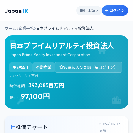
Japan
IR
ログイン
日本語
ホーム
企業一覧
日本プライムリアルティ投資法人
日本プライムリアルティ投資法人
Japan Prime Realty Investment Corporation
8955.T
不動産業
お気に入り登録（要ログイン）
2026/08/07 更新
393,085百万円
時価総額:
97,100円
株価:
2026/08/07
株価チャート
更新