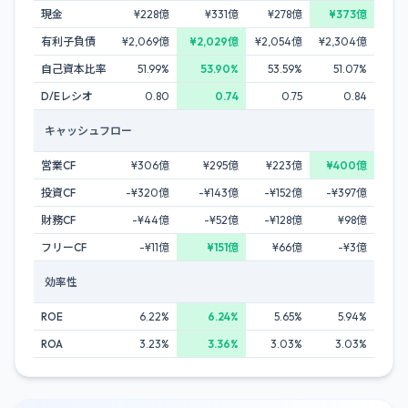
現金
¥228億
¥331億
¥278億
¥373億
有利子負債
¥2,069億
¥2,029億
¥2,054億
¥2,304億
自己資本比率
51.99%
53.90%
53.59%
51.07%
D/Eレシオ
0.80
0.74
0.75
0.84
キャッシュフロー
営業CF
¥306億
¥295億
¥223億
¥400億
投資CF
-¥320億
-¥143億
-¥152億
-¥397億
財務CF
-¥44億
-¥52億
-¥128億
¥98億
フリーCF
-¥11億
¥151億
¥66億
-¥3億
効率性
ROE
6.22%
6.24%
5.65%
5.94%
ROA
3.23%
3.36%
3.03%
3.03%