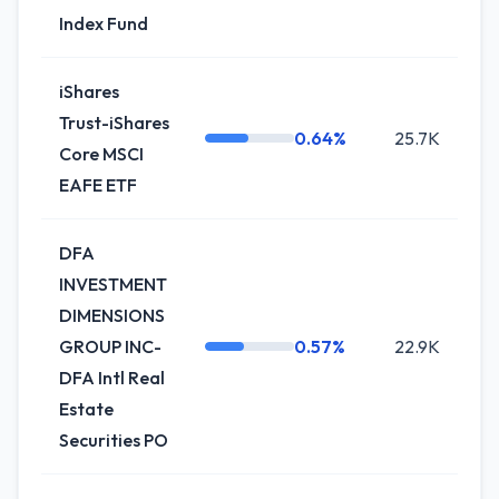
Index Fund
iShares
Trust-iShares
0.64%
25.7K
0
Core MSCI
EAFE ETF
DFA
INVESTMENT
DIMENSIONS
GROUP INC-
0.57%
22.9K
+2
DFA Intl Real
Estate
Securities PO