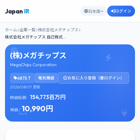
Japan
IR
ログイン
日本語
ホーム
企業一覧
株式会社メガチップス
株式会社メガチップス 自己株式…
(株)メガチップス
MegaChips Corporation
6875.T
電気機器
お気に入り登録（要ログイン）
2026/08/07 更新
154,773百万円
時価総額:
10,990円
株価: