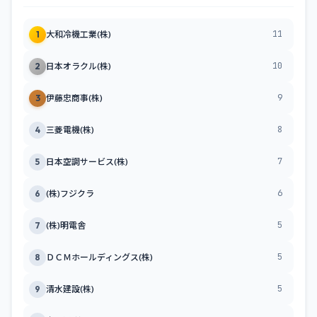
11
1
大和冷機工業(株)
10
2
日本オラクル(株)
9
3
伊藤忠商事(株)
8
4
三菱電機(株)
7
5
日本空調サービス(株)
6
6
(株)フジクラ
5
7
(株)明電舎
5
8
ＤＣＭホールディングス(株)
5
9
清水建設(株)