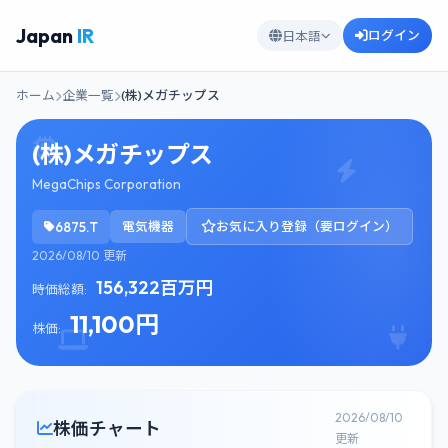
Japan
IR
ログイン
日本語
ホーム
企業一覧
(株)メガチップス
(株)メガチップス
MegaChips Corporation
6875.T
電気機器
お気に入り登録（要ログイン）
2026/08/10 更新
156,322百万円
時価総額:
11,100円
株価:
2026/08/10
株価チャート
更新