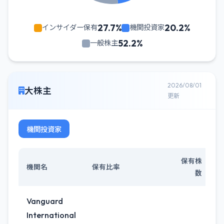
27.7%
20.2%
インサイダー保有
機関投資家
52.2%
一般株主
2026/08/01
大株主
更新
機関投資家
保有株
機関名
保有比率
数
Vanguard
International