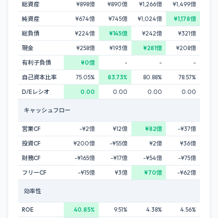
総資産
¥898億
¥890億
¥1,266億
¥1,499億
純資産
¥674億
¥745億
¥1,024億
¥1,178億
総負債
¥224億
¥145億
¥242億
¥321億
現金
¥258億
¥193億
¥281億
¥208億
有利子負債
¥0億
-
-
-
自己資本比率
75.05%
83.73%
80.88%
78.57%
D/Eレシオ
0.00
0.00
0.00
0.00
キャッシュフロー
営業CF
-¥2億
¥12億
¥82億
-¥37億
投資CF
¥200億
-¥55億
¥2億
¥36億
財務CF
-¥165億
-¥17億
-¥54億
-¥75億
フリーCF
-¥15億
¥3億
¥70億
-¥62億
効率性
ROE
40.85%
9.51%
4.38%
4.56%