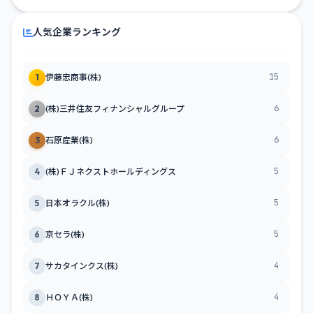
人気企業ランキング
15
1
伊藤忠商事(株)
6
2
(株)三井住友フィナンシャルグループ
6
3
石原産業(株)
5
4
(株)ＦＪネクストホールディングス
5
5
日本オラクル(株)
5
6
京セラ(株)
4
7
サカタインクス(株)
4
8
ＨＯＹＡ(株)