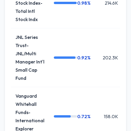
Stock Index-
0.98%
214.6K
Total Intl
Stock Indx
JNL Series
Trust-
JNL/Multi
0.92%
202.3K
+
Manager Int'l
Small Cap
Fund
Vanguard
Whitehall
Funds-
0.72%
158.0K
International
Explorer