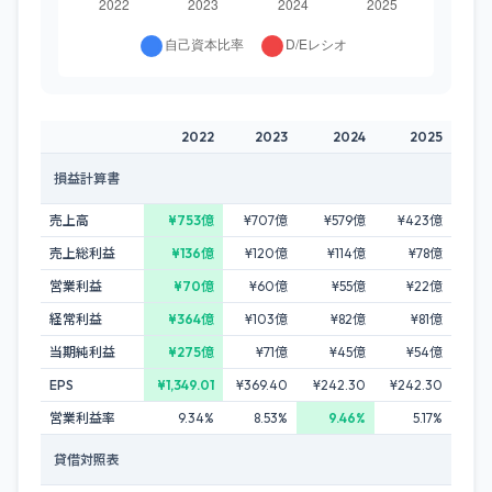
2022
2023
2024
2025
損益計算書
売上高
¥753億
¥707億
¥579億
¥423億
売上総利益
¥136億
¥120億
¥114億
¥78億
営業利益
¥70億
¥60億
¥55億
¥22億
経常利益
¥364億
¥103億
¥82億
¥81億
当期純利益
¥275億
¥71億
¥45億
¥54億
EPS
¥1,349.01
¥369.40
¥242.30
¥242.30
営業利益率
9.34%
8.53%
9.46%
5.17%
貸借対照表