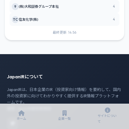
4
9
(株)大和証券グループ本社
4
TC
住友化学(株)
最終更新: 14:56
JapanIRについて
JapanIRは、日本企業のIR（投資家向け情報）を要約して、国内
外の投資家に向けてわかりやすく提供するIR情報プラットフォ
ームです。
運営: JapanIR運営事務局
サイトについ
ホーム
企業一覧
て