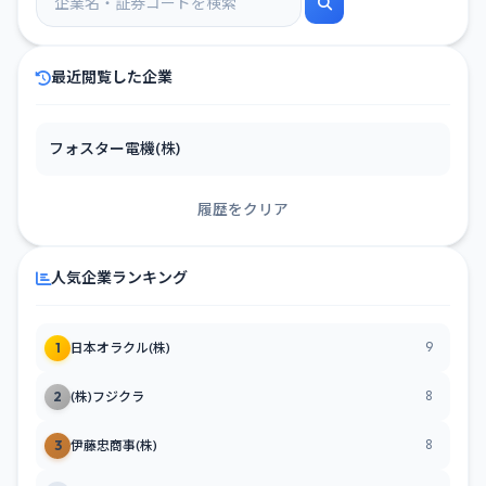
最近閲覧した企業
フォスター電機(株)
履歴をクリア
人気企業ランキング
9
1
日本オラクル(株)
8
2
(株)フジクラ
8
3
伊藤忠商事(株)