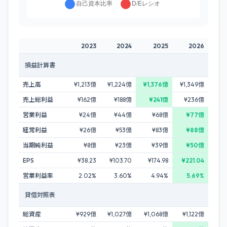
2023
2024
2025
2026
損益計算書
売上高
¥1,213億
¥1,224億
¥1,376億
¥1,349億
売上総利益
¥162億
¥188億
¥241億
¥236億
営業利益
¥24億
¥44億
¥68億
¥77億
経常利益
¥26億
¥53億
¥83億
¥88億
当期純利益
¥8億
¥23億
¥39億
¥50億
EPS
¥38.23
¥103.70
¥174.98
¥221.04
営業利益率
2.02%
3.60%
4.94%
5.69%
貸借対照表
総資産
¥929億
¥1,027億
¥1,068億
¥1,122億