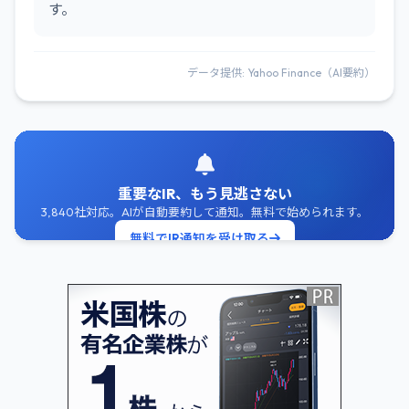
す。
データ提供: Yahoo Finance（AI要約）
重要なIR、もう見逃さない
3,840社対応。AIが自動要約して通知。無料で始められます。
無料でIR通知を受け取る