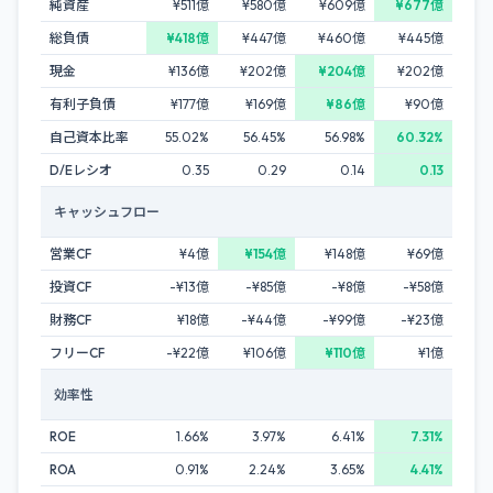
純資産
¥511億
¥580億
¥609億
¥677億
総負債
¥418億
¥447億
¥460億
¥445億
現金
¥136億
¥202億
¥204億
¥202億
有利子負債
¥177億
¥169億
¥86億
¥90億
自己資本比率
55.02%
56.45%
56.98%
60.32%
D/Eレシオ
0.35
0.29
0.14
0.13
キャッシュフロー
営業CF
¥4億
¥154億
¥148億
¥69億
投資CF
-¥13億
-¥85億
-¥8億
-¥58億
財務CF
¥18億
-¥44億
-¥99億
-¥23億
フリーCF
-¥22億
¥106億
¥110億
¥1億
効率性
ROE
1.66%
3.97%
6.41%
7.31%
ROA
0.91%
2.24%
3.65%
4.41%