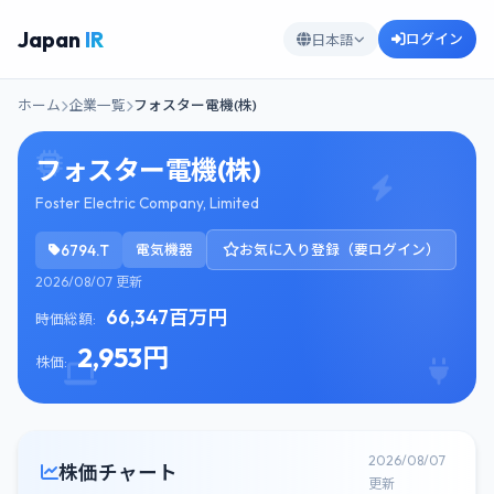
Japan
IR
ログイン
日本語
ホーム
企業一覧
フォスター電機(株)
フォスター電機(株)
Foster Electric Company, Limited
6794.T
電気機器
お気に入り登録（要ログイン）
2026/08/07 更新
66,347百万円
時価総額:
2,953円
株価:
2026/08/07
株価チャート
更新