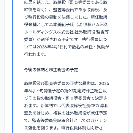
結果を踏まえ、取締役（監査等委員である取
締役を除く）、監査等委員である取締役、及
び執行役員の異動を決議しました。新任取締
役候補として森本美紀子氏（現 伊藤ハム米久
ホールディングス株式会社 社外取締役 監査等
委員）が選任される予定です。執行役員につ
いては2026年4月1日付で数名の昇任・異動が
行われます。
今後の体制と株主総会の予定
取締役及び監査等委員の正式な異動は、2026
年6月下旬開催予定の第92期定時株主総会及
びその後の取締役会・監査等委員会で決定さ
れます。新体制では代表取締役社長CEO 岸和
宏氏をはじめ、複数の社外取締役が就任予定
で、監査等委員会設置会社としてのガバナン
ス強化を図ります。執行役員体制も刷新さ