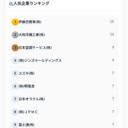
人気企業ランキング
15
1
伊藤忠商事(株)
10
2
大和冷機工業(株)
9
3
日本空調サービス(株)
9
4
(株)ジンズホールディングス
7
5
スズキ(株)
7
6
(株)明電舎
7
7
日本オラクル(株)
7
8
(株)ＪＰＭＣ
7
9
富士通(株)