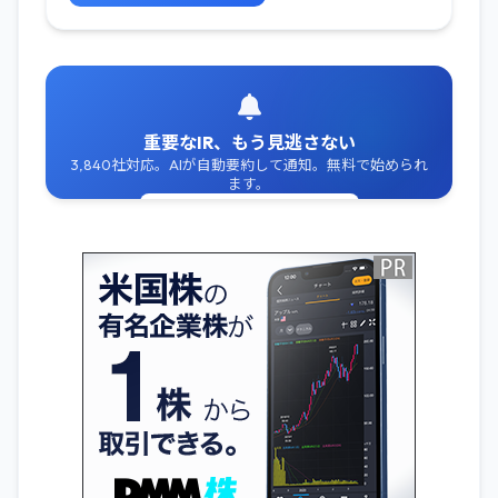
重要なIR、もう見逃さない
3,840社対応。AIが自動要約して通知。無料で始められ
ます。
無料でIR通知を受け取る