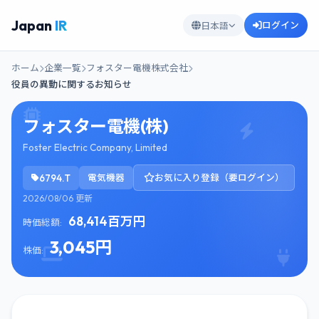
Japan
IR
ログイン
日本語
ホーム
企業一覧
フォスター電機株式会社
役員の異動に関するお知らせ
フォスター電機(株)
Foster Electric Company, Limited
6794.T
電気機器
お気に入り登録（要ログイン）
2026/08/06 更新
68,414百万円
時価総額:
3,045円
株価: