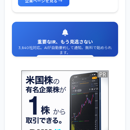
企業ページを見る →
重要なIR、もう見逃さない
3,840社対応。AIが自動要約して通知。無料で始められ
ます。
無料でIR通知を受け取る