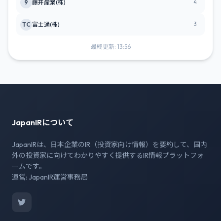
4
9
藤井産業(株)
3
TC
富士通(株)
最終更新: 13:56
JapanIRについて
JapanIRは、日本企業のIR（投資家向け情報）を要約して、国内
外の投資家に向けてわかりやすく提供するIR情報プラットフォ
ームです。
運営: JapanIR運営事務局