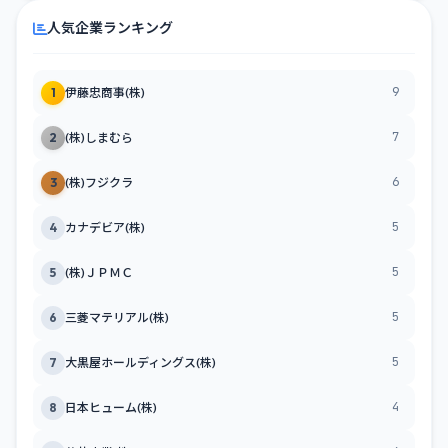
人気企業ランキング
9
1
伊藤忠商事(株)
7
2
(株)しまむら
6
3
(株)フジクラ
5
4
カナデビア(株)
5
5
(株)ＪＰＭＣ
5
6
三菱マテリアル(株)
5
7
大黒屋ホールディングス(株)
4
8
日本ヒューム(株)