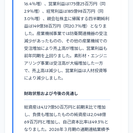
16.4％増）、営業利益は175億25百万円（同
2.9％増）、経常利益は185億98百万円（同
3.0％増）、親会社株主に帰属する四半期純利
益は149億38百万円（同20.7％増）となりま
した。産業機械事業では防衛関連機器の受注
減少があったものの、その他の産業機械での
受注増加により売上高が増加し、営業利益も
前年同期を上回りました。素形材・エンジニ
アリング事業は受注高が大幅増加した一方
で、売上高は減少し、営業利益は人材投資等
により減少しました。
財政状態および今後の見通し
総資産は4,127億50百万円と前期末比で増加
し、負債も増加したものの純資産は2,048億
69百万円と増加し、自己資本比率は49.3％と
なりました。2026年３月期の通期連結業績予