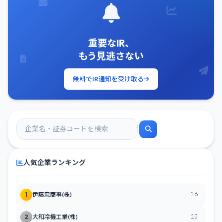
重要なIR、
もう見逃さない
無料でIR通知を受け取る
人気企業ランキング
16
1
伊藤忠商事(株)
10
2
大和冷機工業(株)