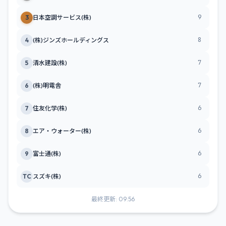
9
3
日本空調サービス(株)
8
4
(株)ジンズホールディングス
7
5
清水建設(株)
7
6
(株)明電舎
6
7
住友化学(株)
6
8
エア・ウォーター(株)
6
9
富士通(株)
6
TC
スズキ(株)
最終更新: 09:56