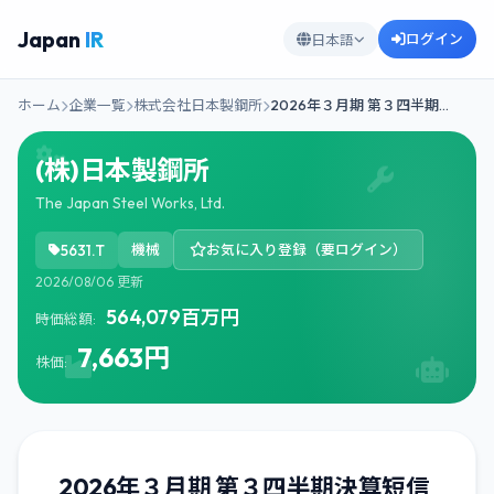
Japan
IR
ログイン
日本語
ホーム
企業一覧
株式会社日本製鋼所
2026年３月期 第３四半期…
(株)日本製鋼所
The Japan Steel Works, Ltd.
5631.T
機械
お気に入り登録（要ログイン）
2026/08/06 更新
564,079百万円
時価総額:
7,663円
株価:
2026年３月期 第３四半期決算短信