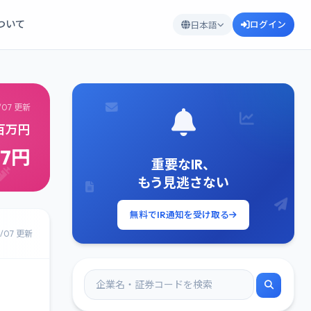
について
ログイン
日本語
/07 更新
9百万円
97円
重要なIR、
もう見逃さない
無料でIR通知を受け取る
8/07 更新