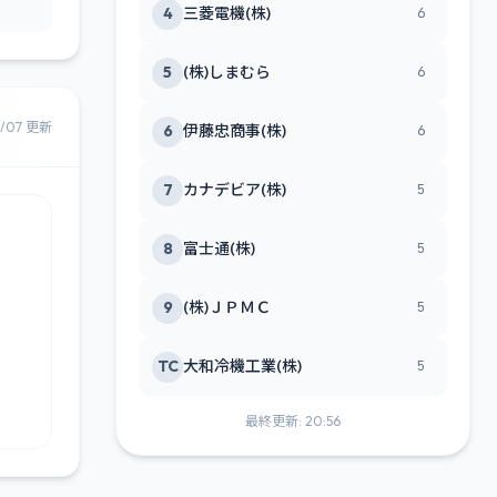
4
三菱電機(株)
6
5
(株)しまむら
6
8/07 更新
6
伊藤忠商事(株)
6
7
カナデビア(株)
5
8
富士通(株)
5
9
(株)ＪＰＭＣ
5
TC
大和冷機工業(株)
5
最終更新: 20:56