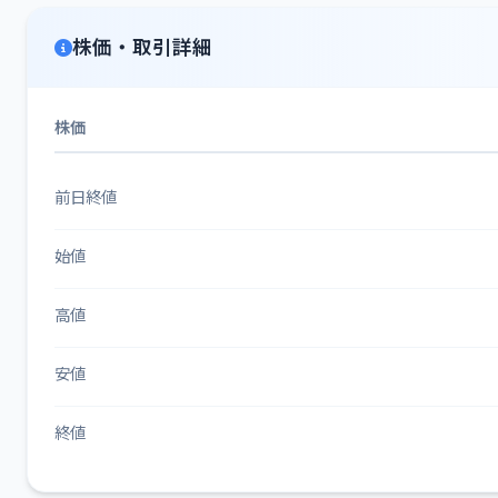
株価・取引詳細
株価
前日終値
始値
高値
安値
終値