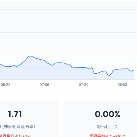
1.71
0.00%
BR (株価純資産倍率)
配当利回り
業界平均より+0.4
業界平均より-2.95%