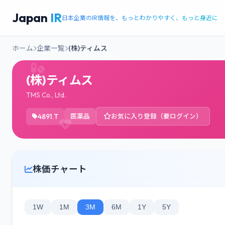
Japan
IR
日本企業のIR情報を、もっとわかりやすく、もっと身近に
ホーム
企業一覧
(株)ティムス
(株)ティムス
TMS Co., Ltd.
4891.T
医薬品
お気に入り登録（要ログイン）
株価チャート
1W
1M
3M
6M
1Y
5Y