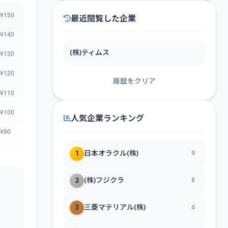
最近閲覧した企業
(株)ティムス
履歴をクリア
人気企業ランキング
1
日本オラクル(株)
9
2
(株)フジクラ
8
3
三菱マテリアル(株)
6