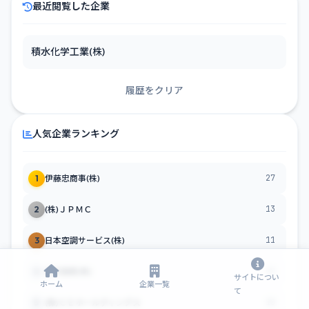
最近閲覧した企業
積水化学工業(株)
履歴をクリア
人気企業ランキング
27
1
伊藤忠商事(株)
13
2
(株)ＪＰＭＣ
11
3
日本空調サービス(株)
11
4
日本製紙(株)
サイトについ
ホーム
企業一覧
て
10
5
(株)ＣＥホールディングス