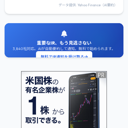
データ提供: Yahoo Finance（AI要約）
重要なIR、もう見逃さない
3,840社対応。AIが自動要約して通知。無料で始められます。
無料でIR通知を受け取る