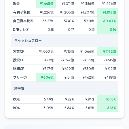
現金
¥1,445億
¥1,011億
¥1,386億
¥1,426億
有利子負債
¥1,226億
¥1,205億
¥1,207億
¥1,108億
自己資本比率
56.27%
57.41%
59.88%
60.67%
D/Eレシオ
0.18
0.17
0.15
0.14
キャッシュフロー
営業CF
¥1,050億
¥715億
¥1,066億
¥1,192億
投資CF
¥27億
-¥594億
-¥185億
-¥615億
財務CF
-¥547億
-¥629億
-¥530億
-¥612億
フリーCF
¥604億
¥151億
¥462億
¥489億
効率性
ROE
5.49%
9.82%
9.84%
10.15%
ROA
3.09%
5.64%
5.89%
6.16%