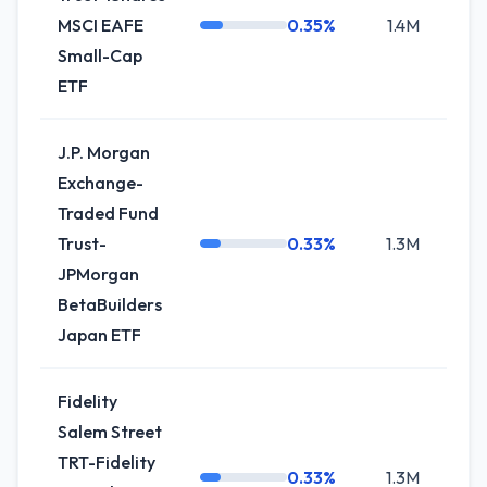
MSCI EAFE
0.35%
1.4M
+2.
Small-Cap
ETF
J.P. Morgan
Exchange-
Traded Fund
Trust-
0.33%
1.3M
+9.
JPMorgan
BetaBuilders
Japan ETF
Fidelity
Salem Street
TRT-Fidelity
0.33%
1.3M
+3.