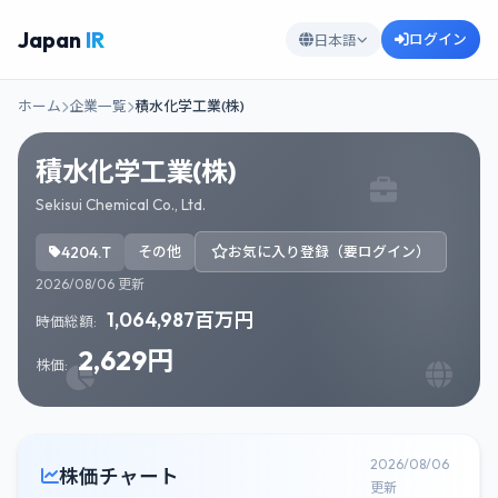
Japan
IR
ログイン
日本語
ホーム
企業一覧
積水化学工業(株)
積水化学工業(株)
Sekisui Chemical Co., Ltd.
4204.T
その他
お気に入り登録（要ログイン）
2026/08/06 更新
1,064,987百万円
時価総額:
2,629円
株価:
2026/08/06
株価チャート
更新