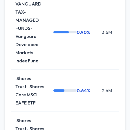
VANGUARD
TAX-
MANAGED
FUNDS-
0.90%
3.6M
+0.
Vanguard
Developed
Markets
Index Fund
iShares
Trust-iShares
0.64%
2.6M
0.
Core MSCI
EAFE ETF
iShares
Trust-iShares