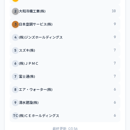
10
2
大和冷機工業(株)
9
3
日本空調サービス(株)
9
4
(株)ジンズホールディングス
7
5
スズキ(株)
7
6
(株)ＪＰＭＣ
7
7
富士通(株)
6
8
エア・ウォーター(株)
6
9
清水建設(株)
6
TC
(株)ＣＥホールディングス
最終更新: 03:56