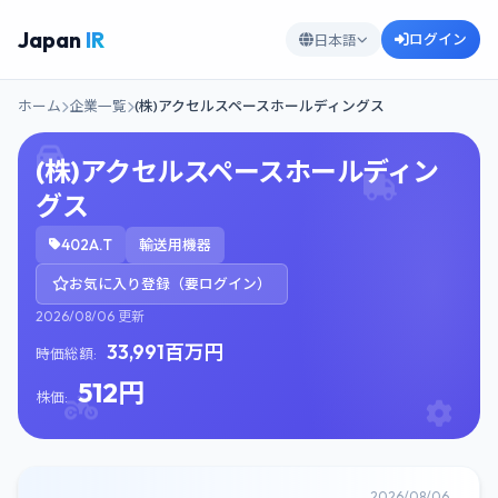
Japan
IR
ログイン
日本語
ホーム
企業一覧
(株)アクセルスペースホールディングス
(株)アクセルスペースホールディン
グス
402A.T
輸送用機器
お気に入り登録（要ログイン）
2026/08/06 更新
33,991百万円
時価総額:
512円
株価:
2026/08/06