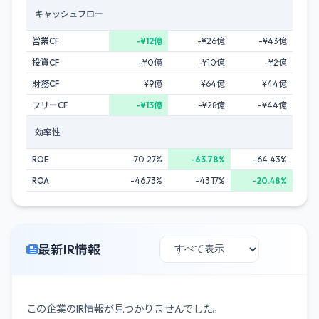
キャッシュフロー
営業CF
-¥12億
-¥26億
-¥43億
投資CF
-¥0億
-¥10億
-¥2億
財務CF
¥9億
¥64億
¥44億
フリーCF
-¥13億
-¥28億
-¥44億
効率性
ROE
-70.27%
-63.78%
-64.43%
ROA
-46.73%
-43.17%
-20.48%
最新IR情報
この企業のIR情報が見つかりませんでした。