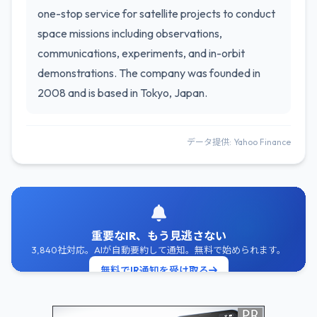
one-stop service for satellite projects to conduct
space missions including observations,
communications, experiments, and in-orbit
demonstrations. The company was founded in
2008 and is based in Tokyo, Japan.
データ提供: Yahoo Finance
重要なIR、もう見逃さない
3,840社対応。AIが自動要約して通知。無料で始められます。
無料でIR通知を受け取る