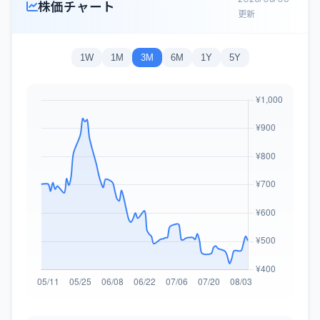
株価チャート
更新
1W
1M
3M
6M
1Y
5Y