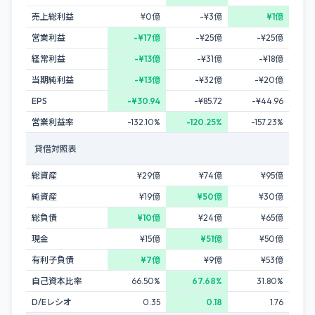
売上総利益
¥0億
-¥3億
¥1億
営業利益
-¥17億
-¥25億
-¥25億
経常利益
-¥13億
-¥31億
-¥18億
当期純利益
-¥13億
-¥32億
-¥20億
EPS
-¥30.94
-¥85.72
-¥44.96
営業利益率
-132.10%
-120.25%
-157.23%
貸借対照表
総資産
¥29億
¥74億
¥95億
純資産
¥19億
¥50億
¥30億
総負債
¥10億
¥24億
¥65億
現金
¥15億
¥51億
¥50億
有利子負債
¥7億
¥9億
¥53億
自己資本比率
66.50%
67.68%
31.80%
D/Eレシオ
0.35
0.18
1.76