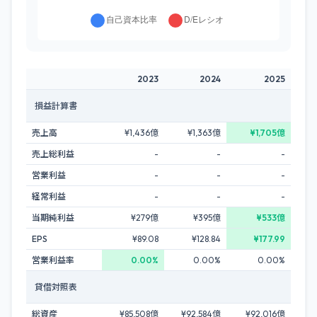
2023
2024
2025
損益計算書
売上高
¥1,436億
¥1,363億
¥1,705億
売上総利益
-
-
-
営業利益
-
-
-
経常利益
-
-
-
当期純利益
¥279億
¥395億
¥533億
EPS
¥89.08
¥128.84
¥177.99
営業利益率
0.00%
0.00%
0.00%
貸借対照表
総資産
¥85,508億
¥92,584億
¥92,016億