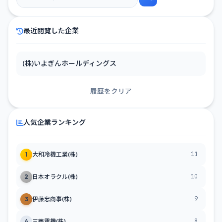
最近閲覧した企業
(株)いよぎんホールディングス
履歴をクリア
人気企業ランキング
11
1
大和冷機工業(株)
10
2
日本オラクル(株)
9
3
伊藤忠商事(株)
8
4
三菱電機(株)