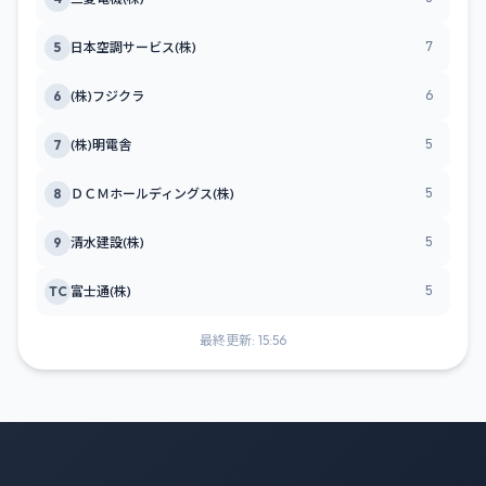
7
5
日本空調サービス(株)
6
6
(株)フジクラ
5
7
(株)明電舎
5
8
ＤＣＭホールディングス(株)
5
9
清水建設(株)
5
TC
富士通(株)
最終更新: 15:56