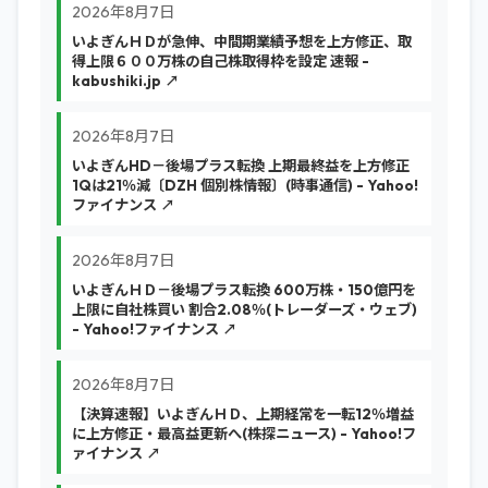
2026年8月7日
いよぎんＨＤが急伸、中間期業績予想を上方修正、取
得上限６００万株の自己株取得枠を設定 速報 -
kabushiki.jp ↗
2026年8月7日
いよぎんHD－後場プラス転換 上期最終益を上方修正
1Qは21％減〔DZH 個別株情報〕(時事通信) - Yahoo!
ファイナンス ↗
2026年8月7日
いよぎんＨＤ－後場プラス転換 600万株・150億円を
上限に自社株買い 割合2.08％(トレーダーズ・ウェブ)
- Yahoo!ファイナンス ↗
2026年8月7日
【決算速報】いよぎんＨＤ、上期経常を一転12％増益
に上方修正・最高益更新へ(株探ニュース) - Yahoo!フ
ァイナンス ↗