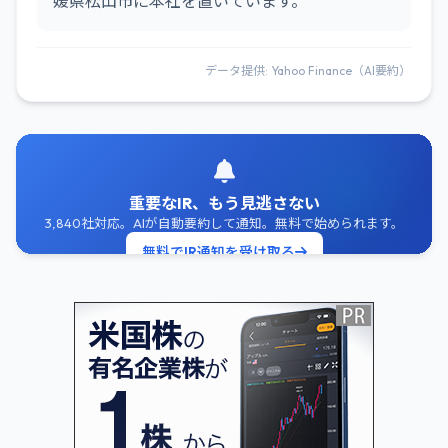
媛県松山市に本社を置いています。
データ提供: Yahoo Finance（AI要約）
重要なIR、もう見逃さない
3,840社対応。AIが自動要約して通知。無料で始められます。
無料でIR通知を受け取る