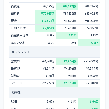
純資産
¥7,595億
¥8,427億
¥8,024億
総負債
¥77,913億
¥84,156億
¥83,992億
現金
¥13,671億
¥11,699億
¥11,203億
有利子負債
¥6,851億
¥7,637億
¥6,965億
自己資本比率
8.88%
9.10%
8.72%
D/Eレシオ
0.90
0.91
0.87
キャッシュフロー
営業CF
-¥3,688億
¥2,964億
-¥1,600億
投資CF
¥2,341億
-¥4,814億
¥1,349億
財務CF
-¥128億
-¥111億
-¥240億
フリーCF
-¥3,772億
¥2,832億
-¥1,787億
効率性
ROE
3.67%
4.68%
6.64%
ROA
0.33%
0.43%
0.58%