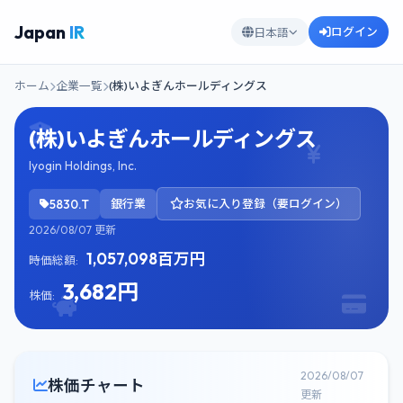
Japan
IR
ログイン
日本語
ホーム
企業一覧
(株)いよぎんホールディングス
(株)いよぎんホールディングス
Iyogin Holdings, Inc.
5830.T
銀行業
お気に入り登録（要ログイン）
2026/08/07 更新
1,057,098百万円
時価総額:
3,682円
株価:
2026/08/07
株価チャート
更新