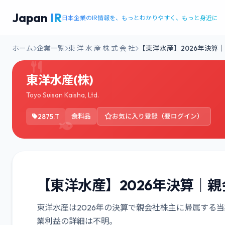
Japan
IR
日本企業のIR情報を、もっとわかりやすく、もっと身近に
ホーム
企業一覧
東 洋 水 産 株 式 会 社
【東洋水産】2026年決算
東洋水産(株)
Toyo Suisan Kaisha, Ltd.
2875.T
食料品
お気に入り登録（要ログイン）
【東洋水産】2026年決算｜親会
東洋水産は2026年の決算で親会社株主に帰属する当期
業利益の詳細は不明。