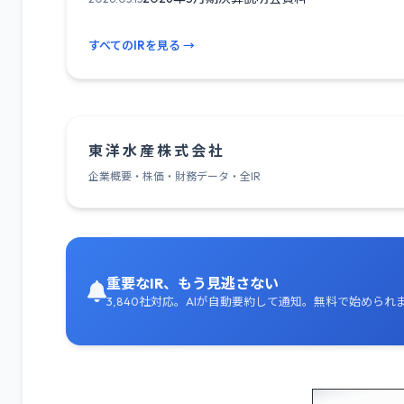
すべてのIRを見る →
東 洋 水 産 株 式 会 社
企業概要・株価・財務データ・全IR
重要なIR、もう見逃さない
3,840社対応。AIが自動要約して通知。無料で始められ