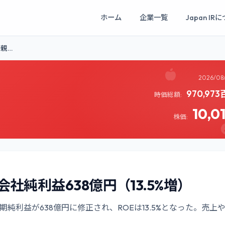
ホーム
企業一覧
Japan IR
｜親…
2026/08
970,97
時価総額:
10,0
株価:
社純利益638億円（13.5%増）
純利益が638億円に修正され、ROEは13.5%となった。売上