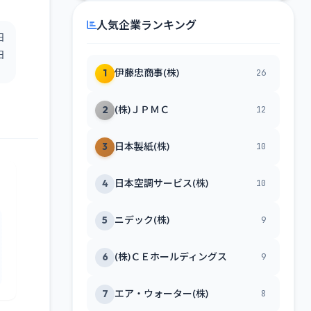
人気企業ランキング
日
日
1
伊藤忠商事(株)
26
2
(株)ＪＰＭＣ
12
3
日本製紙(株)
10
4
日本空調サービス(株)
10
5
ニデック(株)
9
6
(株)ＣＥホールディングス
9
7
エア・ウォーター(株)
8