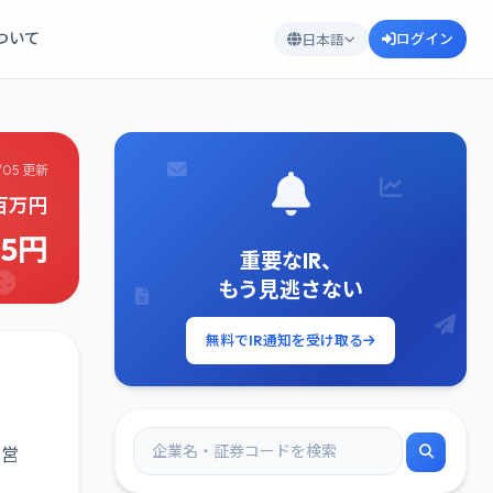
について
ログイン
日本語
/05 更新
3百万円
15円
重要なIR、
もう見逃さない
無料でIR通知を受け取る
や営