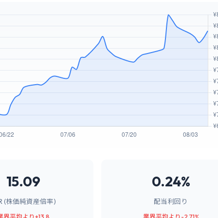
15.09
0.24%
BR (株価純資産倍率)
配当利回り
業界平均より+13.8
業界平均より-2.71%