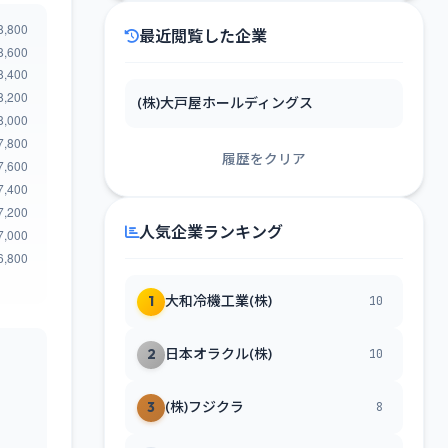
最近閲覧した企業
(株)大戸屋ホールディングス
履歴をクリア
人気企業ランキング
1
大和冷機工業(株)
10
2
日本オラクル(株)
10
3
(株)フジクラ
8