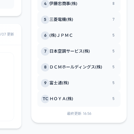
4
伊藤忠商事(株)
8
5
三菱電機(株)
7
8/07 更新
6
(株)ＪＰＭＣ
5
7
日本空調サービス(株)
5
8
ＤＣＭホールディングス(株)
5
9
富士通(株)
5
TC
ＨＯＹＡ(株)
5
最終更新: 16:56