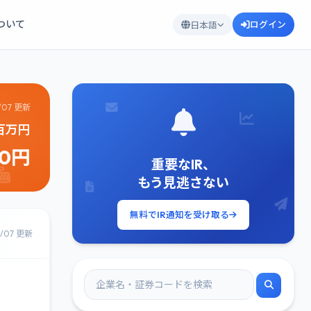
について
ログイン
日本語
/07 更新
5百万円
40円
重要なIR、
もう見逃さない
無料でIR通知を受け取る
8/07 更新