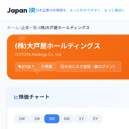
Japan
IR
日本企業のIR情報を、もっとわかりやすく、もっと身近に
ホーム
企業一覧
(株)大戸屋ホールディングス
(株)大戸屋ホールディングス
OOTOYA Holdings Co., Ltd.
2705.T
小売業
お気に入り登録（要ログイン）
株価チャート
1W
1M
3M
6M
1Y
5Y