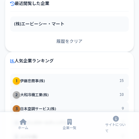
最近閲覧した企業
(株)エービーシー・マート
履歴をクリア
人気企業ランキング
15
1
伊藤忠商事(株)
10
2
大和冷機工業(株)
9
3
日本空調サービス(株)
9
4
(株)ジンズホールディングス
サイトについ
ホーム
企業一覧
て
7
5
スズキ(株)