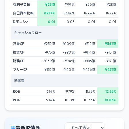
有利子負債
¥23億
¥99億
¥26億
¥28億
自己資本比率
89.17%
86.86%
87.64%
87.72%
D/Eレシオ
0.01
0.03
0.01
0.01
キャッシュフロー
営業CF
¥252億
¥109億
¥512億
¥561億
投資CF
-¥75億
-¥90億
-¥114億
-¥151億
財務CF
-¥139億
-¥94億
-¥186億
-¥171億
フリーCF
¥152億
¥40億
¥436億
¥451億
効率性
ROE
6.14%
9.79%
11.79%
12.35%
ROA
5.47%
8.50%
10.33%
10.83%
最新IR情報