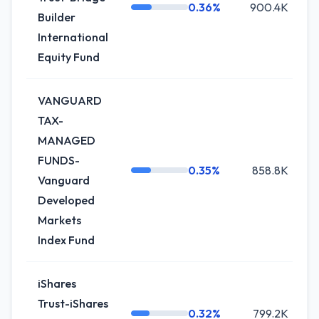
0.36%
900.4K
Builder
International
Equity Fund
VANGUARD
TAX-
MANAGED
FUNDS-
0.35%
858.8K
+
Vanguard
Developed
Markets
Index Fund
iShares
Trust-iShares
0.32%
799.2K