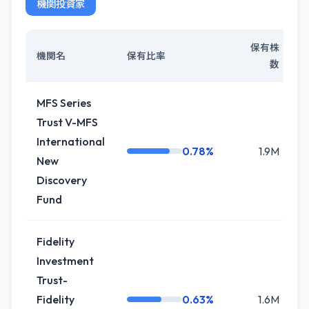
機関投資家
保有株
機関名
保有比率
数
MFS Series
Trust V-MFS
International
0.78%
1.9M
New
Discovery
Fund
Fidelity
Investment
Trust-
Fidelity
0.63%
1.6M