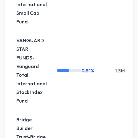
International
Small Cap
Fund
VANGUARD
STAR
FUNDS-
Vanguard
0.51%
1.3M
Total
International
Stock Index
Fund
Bridge
Builder
Trust-Bridge