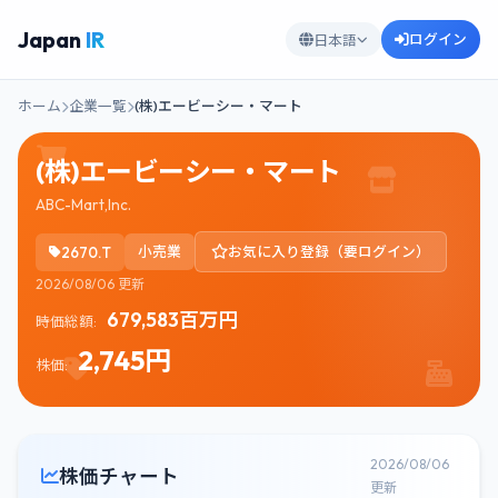
Japan
IR
ログイン
日本語
ホーム
企業一覧
(株)エービーシー・マート
(株)エービーシー・マート
ABC-Mart,Inc.
2670.T
小売業
お気に入り登録（要ログイン）
2026/08/06 更新
679,583百万円
時価総額:
2,745円
株価:
2026/08/06
株価チャート
更新