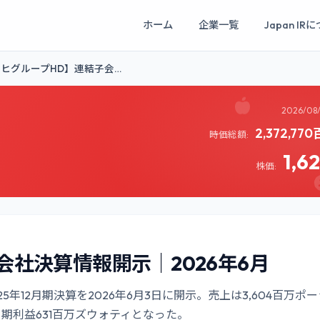
ホーム
企業一覧
Japan IR
ヒグループHD】連結子会…
2026/08
2,372,77
時価総額:
1,6
株価:
会社決算情報開示｜2026年6月
の2025年12月期決算を2026年6月3日に開示。売上は3,604百万ポ
期利益631百万ズウォティとなった。