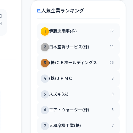
人気企業ランキング
日
日
1
伊藤忠商事(株)
17
2
日本空調サービス(株)
11
3
(株)ＣＥホールディングス
10
4
(株)ＪＰＭＣ
8
5
スズキ(株)
8
6
エア・ウォーター(株)
8
7
大和冷機工業(株)
7