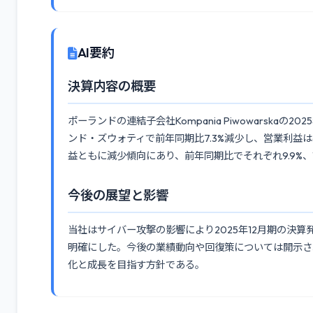
AI要約
決算内容の概要
ポーランドの連結子会社Kompania Piwowarskaの
ンド・ズウォティで前年同期比7.3%減少し、営業利益は
益ともに減少傾向にあり、前年同期比でそれぞれ9.9%、1
今後の展望と影響
当社はサイバー攻撃の影響により2025年12月期の決
明確にした。今後の業績動向や回復策については開示さ
化と成長を目指す方針である。