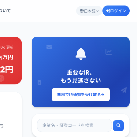
について
ログイン
日本語
/06 更新
0百万円
22円
重要なIR、
もう見逃さない
無料でIR通知を受け取る
ーラ