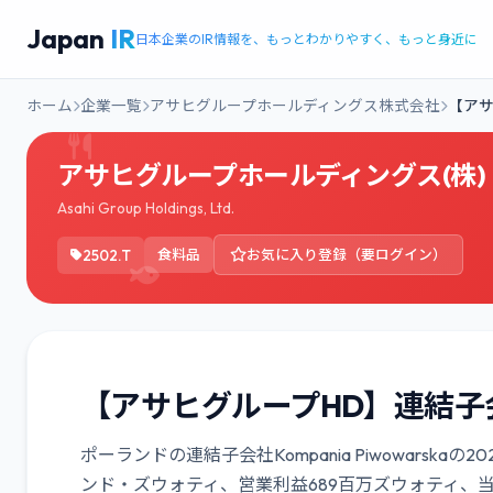
Japan
IR
日本企業のIR情報を、もっとわかりやすく、もっと身近に
ホーム
企業一覧
アサヒグループホールディングス株式会社
【アサ
アサヒグループホールディングス(株)
Asahi Group Holdings, Ltd.
2502.T
食料品
お気に入り登録（要ログイン）
【アサヒグループHD】連結子
ポーランドの連結子会社Kompania Piwowarska
ンド・ズウォティ、営業利益689百万ズウォティ、当