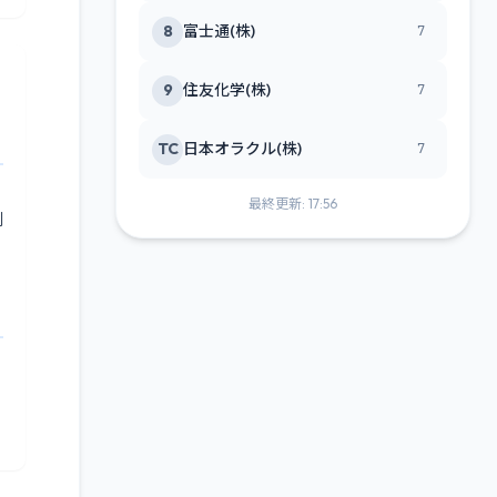
8
富士通(株)
7
9
住友化学(株)
7
TC
日本オラクル(株)
7
最終更新: 17:56
利