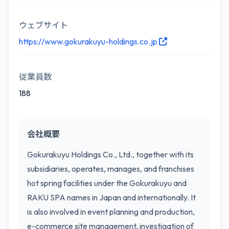
ウェブサイト
https://www.gokurakuyu-holdings.co.jp
従業員数
188
会社概要
Gokurakuyu Holdings Co., Ltd., together with its
subsidiaries, operates, manages, and franchises
hot spring facilities under the Gokurakuyu and
RAKU SPA names in Japan and internationally. It
is also involved in event planning and production,
e-commerce site management, investigation of