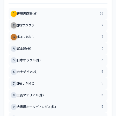
10
1
伊藤忠商事(株)
7
2
(株)フジクラ
7
3
(株)しまむら
6
4
富士通(株)
6
5
日本オラクル(株)
5
6
カナデビア(株)
5
7
(株)ＪＰＭＣ
5
8
三菱マテリアル(株)
5
9
大黒屋ホールディングス(株)