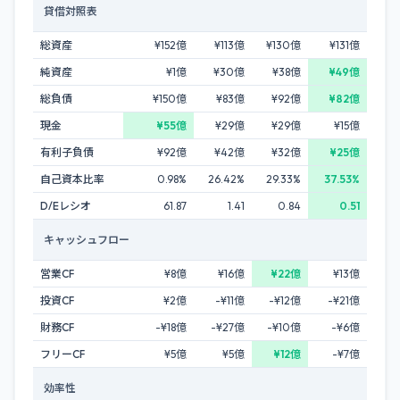
貸借対照表
総資産
¥152億
¥113億
¥130億
¥131億
純資産
¥1億
¥30億
¥38億
¥49億
総負債
¥150億
¥83億
¥92億
¥82億
現金
¥55億
¥29億
¥29億
¥15億
有利子負債
¥92億
¥42億
¥32億
¥25億
自己資本比率
0.98%
26.42%
29.33%
37.53%
D/Eレシオ
61.87
1.41
0.84
0.51
キャッシュフロー
営業CF
¥8億
¥16億
¥22億
¥13億
投資CF
¥2億
-¥11億
-¥12億
-¥21億
財務CF
-¥18億
-¥27億
-¥10億
-¥6億
フリーCF
¥5億
¥5億
¥12億
-¥7億
効率性