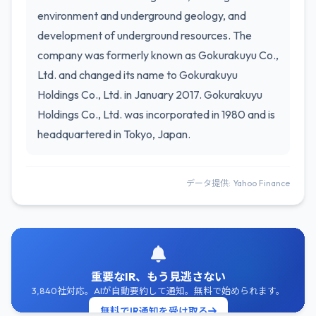
environment and underground geology, and
development of underground resources. The
company was formerly known as Gokurakuyu Co.,
Ltd. and changed its name to Gokurakuyu
Holdings Co., Ltd. in January 2017. Gokurakuyu
Holdings Co., Ltd. was incorporated in 1980 and is
headquartered in Tokyo, Japan.
データ提供: Yahoo Finance
重要なIR、もう見逃さない
3,840社対応。AIが自動要約して通知。無料で始められます。
無料でIR通知を受け取る