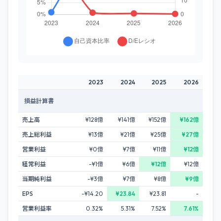
2023
2024
2025
2026
損益計算書
売上高
¥128億
¥141億
¥152億
¥162億
売上総利益
¥13億
¥21億
¥25億
¥27億
営業利益
¥0億
¥7億
¥11億
¥12億
経常利益
-¥1億
¥6億
¥12億
¥12億
当期純利益
-¥3億
¥7億
¥8億
¥9億
EPS
-¥14.20
¥23.84
¥23.81
-
営業利益率
0.32%
5.31%
7.52%
7.61%