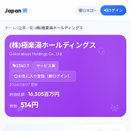
Japan
IR
ログイン
日本語
ホーム
企業一覧
(株)極楽湯ホールディングス
(株)極楽湯ホールディングス
Gokurakuyu Holdings Co., Ltd.
2340.T
サービス業
お気に入り登録（要ログイン）
2026/08/07 更新
16,305百万円
時価総額:
514円
株価: