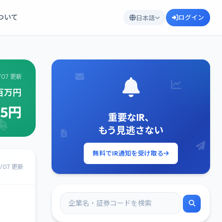
について
ログイン
日本語
/07 更新
8百万円
35円
重要なIR、
もう見逃さない
無料でIR通知を受け取る
8/07 更新