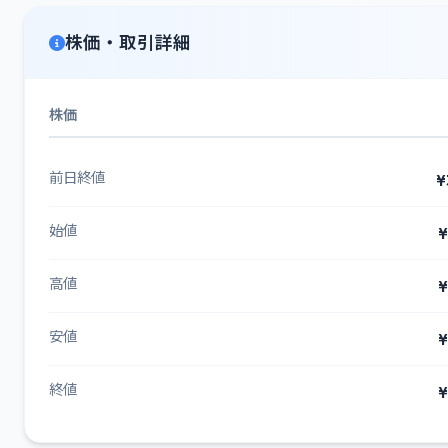
株価・取引詳細
株価
前日終値
¥
始値
¥
高値
¥
安値
¥
終値
¥