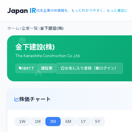
Japan
IR
日本企業のIR情報を、もっとわかりやすく、もっと身近に
ホーム
企業一覧
金下建設(株)
金下建設(株)
The Kaneshita Construction Co.,Ltd.
1897.T
建設業
お気に入り登録（要ログイン）
株価チャート
1W
1M
3M
6M
1Y
5Y