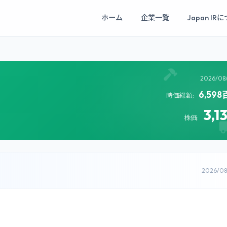
ホーム
企業一覧
Japan IR
2026/08
6,59
時価総額:
3,1
株価:
2026/0