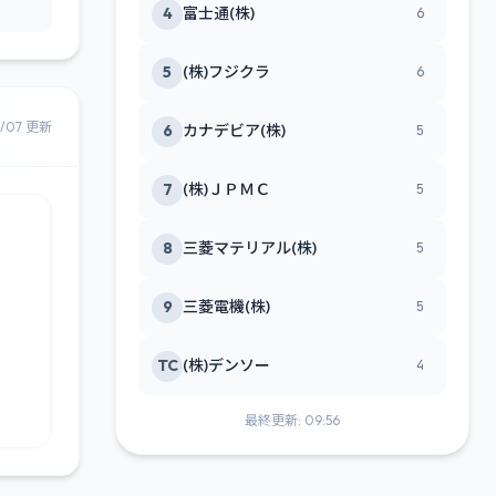
4
富士通(株)
6
5
(株)フジクラ
6
8/07 更新
6
カナデビア(株)
5
7
(株)ＪＰＭＣ
5
8
三菱マテリアル(株)
5
9
三菱電機(株)
5
TC
(株)デンソー
4
最終更新: 09:56