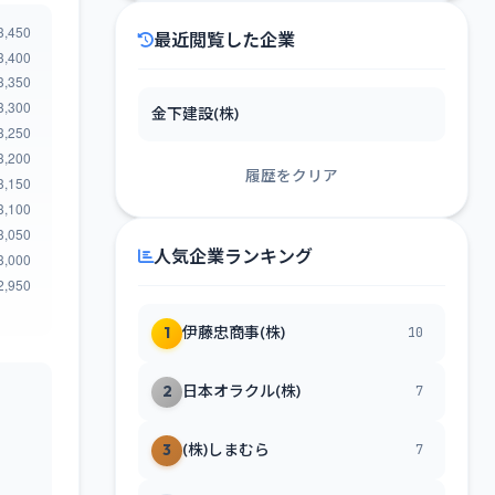
最近閲覧した企業
金下建設(株)
履歴をクリア
人気企業ランキング
1
伊藤忠商事(株)
10
2
日本オラクル(株)
7
3
(株)しまむら
7