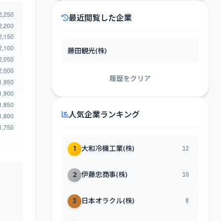
最近閲覧した企業
藤田観光(株)
履歴をクリア
人気企業ランキング
1
大和冷機工業(株)
12
2
伊藤忠商事(株)
10
3
日本オラクル(株)
8