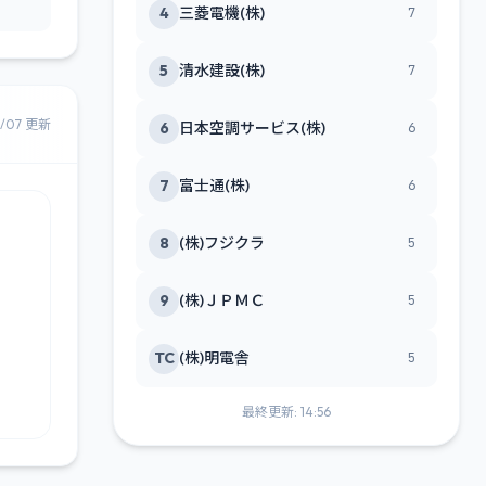
4
三菱電機(株)
7
5
清水建設(株)
7
8/07 更新
6
日本空調サービス(株)
6
7
富士通(株)
6
8
(株)フジクラ
5
9
(株)ＪＰＭＣ
5
TC
(株)明電舎
5
最終更新: 14:56