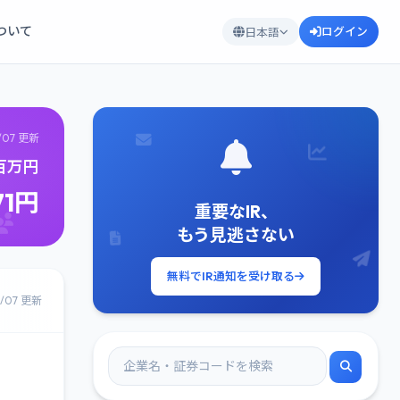
について
ログイン
日本語
/07 更新
4百万円
71円
重要なIR、
もう見逃さない
無料でIR通知を受け取る
8/07 更新