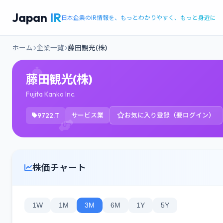
Japan
IR
日本企業のIR情報を、もっとわかりやすく、もっと身近に
ホーム
企業一覧
藤田観光(株)
藤田観光(株)
Fujita Kanko Inc.
9722.T
サービス業
お気に入り登録（要ログイン）
株価チャート
1W
1M
3M
6M
1Y
5Y