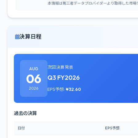
本情報は第三者データプロバイダーより取得した市場
決算日程
次回決算発表
AUG
06
Q3 FY2026
2026
EPS予想:
¥32.60
過去の決算
日付
EPS予想