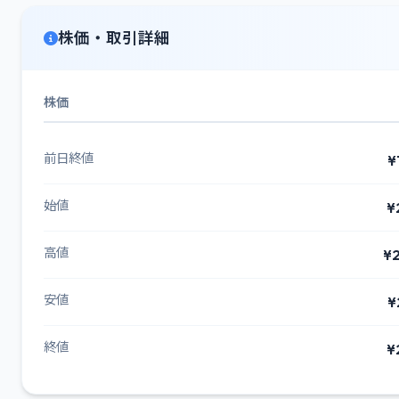
株価・取引詳細
株価
前日終値
¥
始値
¥
高値
¥2
安値
¥
終値
¥