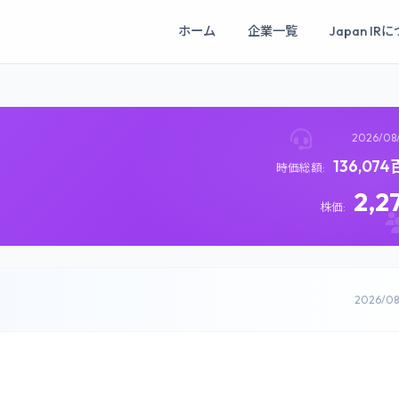
ホーム
企業一覧
Japan IR
2026/08
136,07
時価総額:
2,2
株価:
2026/0