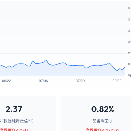
2.37
0.82%
BR (株価純資産倍率)
配当利回り
業界平均より+1.1
業界平均より-2.13%