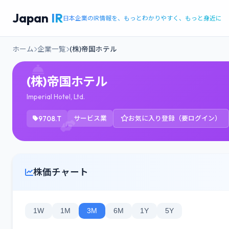
Japan
IR
日本企業のIR情報を、もっとわかりやすく、もっと身近に
ホーム
企業一覧
(株)帝国ホテル
(株)帝国ホテル
Imperial Hotel, Ltd.
9708.T
サービス業
お気に入り登録（要ログイン）
株価チャート
1W
1M
3M
6M
1Y
5Y