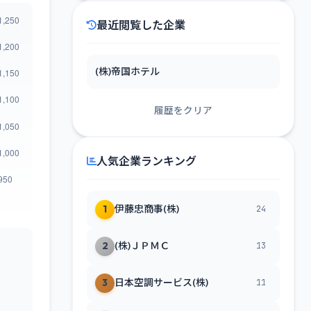
最近閲覧した企業
(株)帝国ホテル
履歴をクリア
人気企業ランキング
1
伊藤忠商事(株)
24
2
(株)ＪＰＭＣ
13
3
日本空調サービス(株)
11