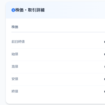
株価・取引詳細
株価
前日終値
始値
高値
安値
終値