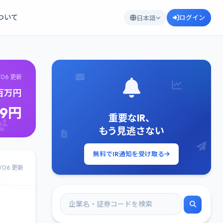
について
ログイン
日本語
/06 更新
3百万円
79円
重要なIR、
もう見逃さない
無料でIR通知を受け取る
8/06 更新