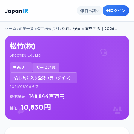
Japan
IR
ログイン
日本語
ホーム
企業一覧
松竹株式会社
松竹、役員人事を発表｜2026…
松竹(株)
Shochiku Co., Ltd.
9601.T
サービス業
お気に入り登録（要ログイン）
2026/08/06 更新
148,844百万円
時価総額:
10,830円
株価: