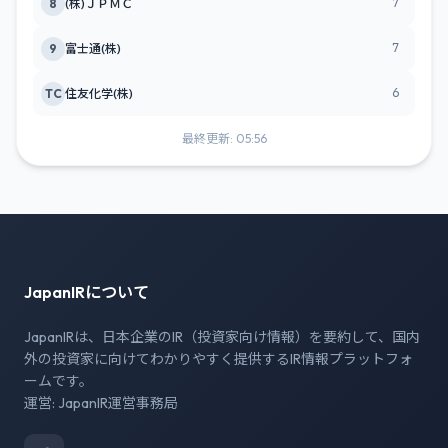
7
8
(株)ＪＰＭＣ
7
9
富士通(株)
6
TC
住友化学(株)
最終更新: 05:56
JapanIRについて
JapanIRは、日本企業のIR（投資家向け情報）を要約して、国内
外の投資家に向けてわかりやすく提供するIR情報プラットフォ
ームです。
運営: JapanIR運営事務局