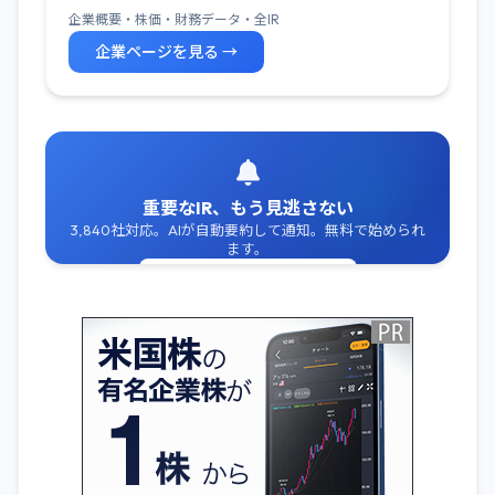
企業概要・株価・財務データ・全IR
企業ページを見る →
重要なIR、もう見逃さない
3,840社対応。AIが自動要約して通知。無料で始められ
ます。
無料でIR通知を受け取る