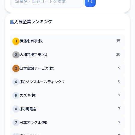
人気企業ランキング
15
1
伊藤忠商事(株)
10
2
大和冷機工業(株)
9
3
日本空調サービス(株)
9
4
(株)ジンズホールディングス
7
5
スズキ(株)
7
6
(株)明電舎
7
7
日本オラクル(株)