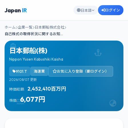
Japan
IR
ログイン
日本語
ホーム
企業一覧
日本郵船株式会社
自己株式の取得状況に関するお知…
日本郵船(株)
Nippon Yusen Kabushiki Kaisha
9101.T
海運業
お気に入り登録（要ログイン）
2026/08/07 更新
2,452,410百万円
時価総額:
6,077円
株価: