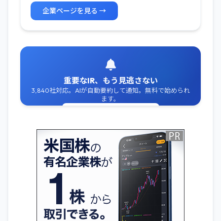
企業ページを見る →
重要なIR、もう見逃さない
3,840社対応。AIが自動要約して通知。無料で始められ
ます。
無料でIR通知を受け取る