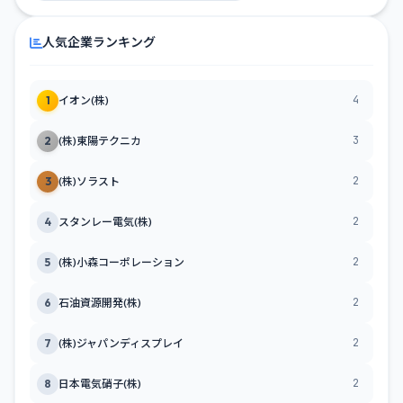
人気企業ランキング
4
1
イオン(株)
3
2
(株)東陽テクニカ
2
3
(株)ソラスト
2
4
スタンレー電気(株)
2
5
(株)小森コーポレーション
2
6
石油資源開発(株)
2
7
(株)ジャパンディスプレイ
2
8
日本電気硝子(株)