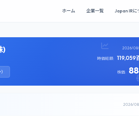
ホーム
企業一覧
Japan IR
)
2026/08
119,05
時価総額:
8
ン）
株価:
2026/0