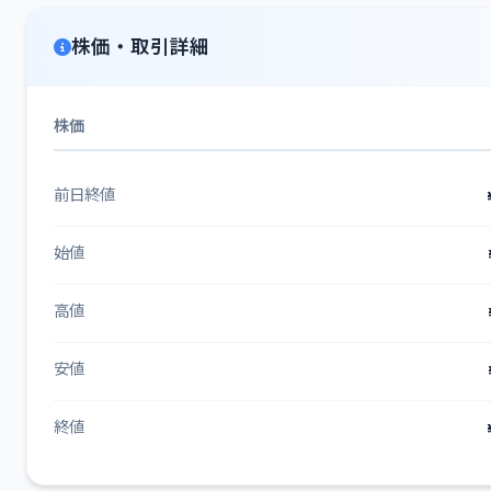
株価・取引詳細
株価
前日終値
始値
高値
安値
終値