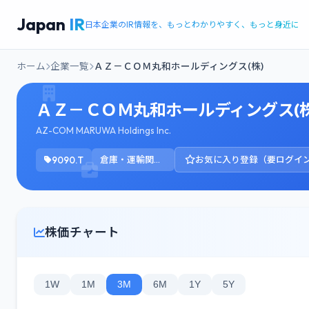
Japan
IR
日本企業のIR情報を、もっとわかりやすく、もっと身近に
ホーム
企業一覧
ＡＺ－ＣＯＭ丸和ホールディングス(株)
ＡＺ－ＣＯＭ丸和ホールディングス(株
AZ-COM MARUWA Holdings Inc.
9090.T
倉庫・運輸関連業
お気に入り登録（要ログイ
株価チャート
1W
1M
3M
6M
1Y
5Y