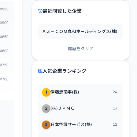
最近閲覧した企業
ＡＺ－ＣＯＭ丸和ホールディングス(株)
履歴をクリア
人気企業ランキング
1
伊藤忠商事(株)
24
2
(株)ＪＰＭＣ
13
3
日本空調サービス(株)
11