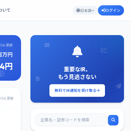
について
ログイン
日本語
/06 更新
9百万円
84円
重要なIR、
もう見逃さない
無料でIR通知を受け取る
8/06 更新