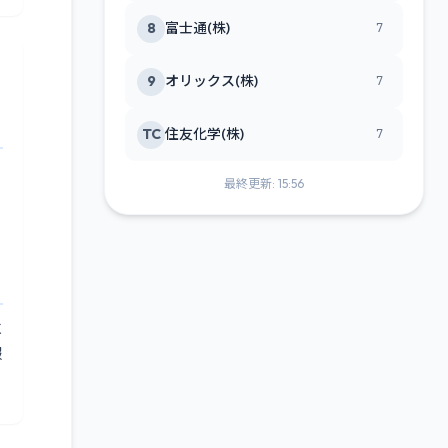
8
富士通(株)
7
9
オリックス(株)
7
TC
住友化学(株)
7
最終更新: 15:56
に
報