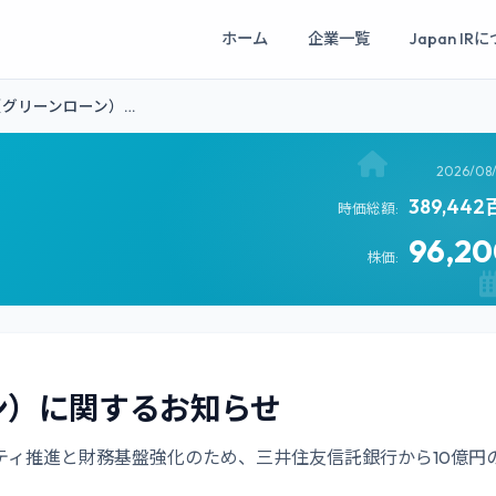
ホーム
企業一覧
Japan IR
グリーンローン）…
2026/08
389,44
時価総額:
96,2
株価:
ン）に関するお知らせ
ティ推進と財務基盤強化のため、三井住友信託銀行から10億円