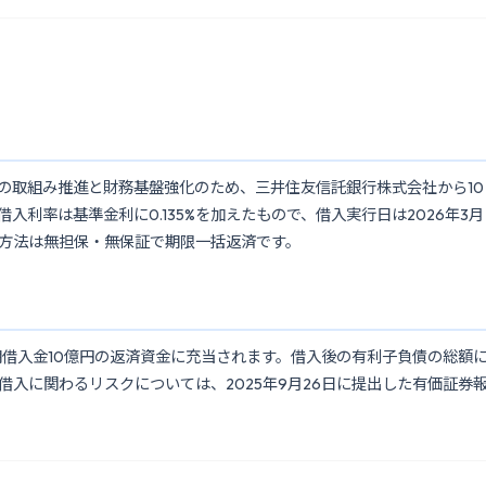
の取組み推進と財務基盤強化のため、三井住友信託銀行株式会社から10
利率は基準金利に0.135%を加えたもので、借入実行日は2026年3月
返済方法は無担保・無保証で期限一括返済です。
長期借入金10億円の返済資金に充当されます。借入後の有利子負債の総額
入に関わるリスクについては、2025年9月26日に提出した有価証券