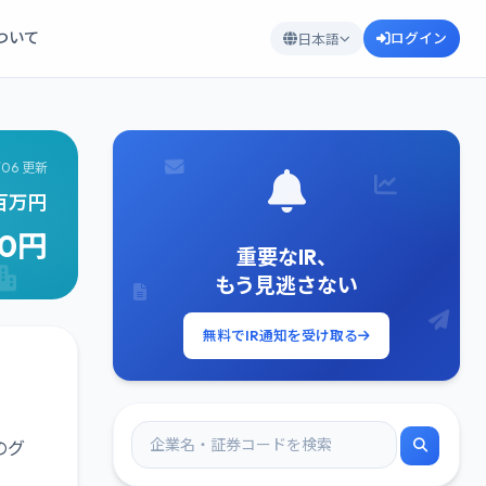
について
ログイン
日本語
/06 更新
2百万円
00円
重要なIR、
もう見逃さない
無料でIR通知を受け取る
のグ