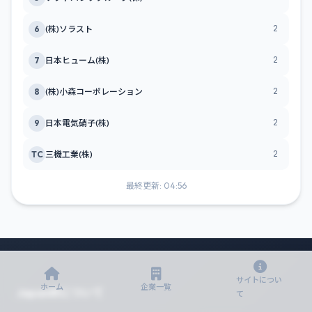
2
6
(株)ソラスト
2
7
日本ヒューム(株)
2
8
(株)小森コーポレーション
2
9
日本電気硝子(株)
2
TC
三機工業(株)
最終更新: 04:56
サイトについ
ホーム
企業一覧
JapanIRについて
て