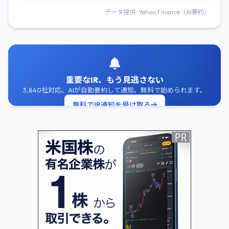
データ提供: Yahoo Finance（AI要約）
重要なIR、もう見逃さない
3,840社対応。AIが自動要約して通知。無料で始められます。
無料でIR通知を受け取る