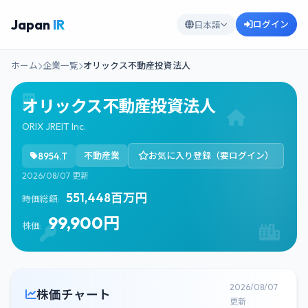
Japan
IR
ログイン
日本語
ホーム
企業一覧
オリックス不動産投資法人
オリックス不動産投資法人
ORIX JREIT Inc.
8954.T
不動産業
お気に入り登録（要ログイン）
2026/08/07 更新
551,448百万円
時価総額:
99,900円
株価:
2026/08/07
株価チャート
更新