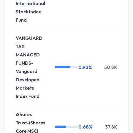
International
Stock Index
Fund
VANGUARD
TAX-
MANAGED
FUNDS-
0.92%
50.8K
+3
Vanguard
Developed
Markets
Index Fund
iShares
Trust-iShares
0.68%
37.8K
0
Core MSCI