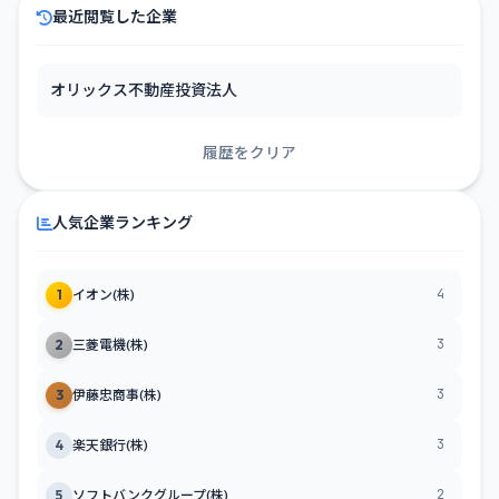
最近閲覧した企業
オリックス不動産投資法人
履歴をクリア
人気企業ランキング
4
1
イオン(株)
3
2
三菱電機(株)
3
3
伊藤忠商事(株)
3
4
楽天銀行(株)
2
5
ソフトバンクグループ(株)