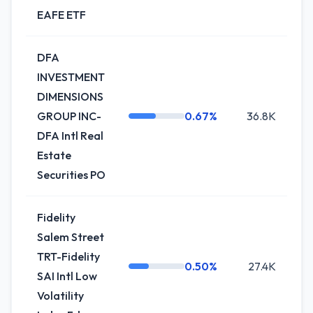
EAFE ETF
DFA
INVESTMENT
DIMENSIONS
GROUP INC-
0.67%
36.8K
-0
DFA Intl Real
Estate
Securities PO
Fidelity
Salem Street
TRT-Fidelity
0.50%
27.4K
+
SAI Intl Low
Volatility