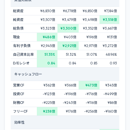
総資産
¥6,830億
¥6,778億
¥6,850億
¥7,184億
純資産
¥3,507億
¥3,479億
¥3,498億
¥3,518億
総負債
¥3,323億
¥3,300億
¥3,352億
¥3,667億
現金
¥486億
¥403億
¥196億
¥131億
有利子負債
¥2,945億
¥2,921億
¥2,971億
¥3,272億
自己資本比率
51.35%
51.32%
51.07%
48.96%
D/Eレシオ
0.84
0.84
0.85
0.93
キャッシュフロー
営業CF
¥362億
¥366億
¥473億
¥345億
投資CF
-¥123億
-¥196億
-¥716億
-¥499億
財務CF
-¥225億
-¥243億
-¥116億
¥86億
フリーCF
¥238億
¥176億
-¥256億
-¥160億
効率性