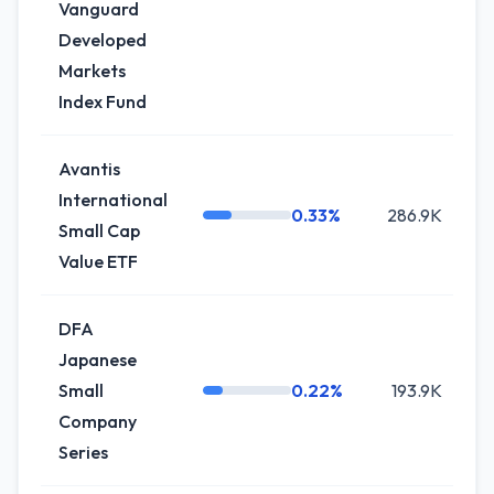
Vanguard
Developed
Markets
Index Fund
Avantis
International
0.33%
286.9K
Small Cap
Value ETF
DFA
Japanese
Small
0.22%
193.9K
Company
Series