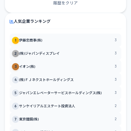
履歴をクリア
人気企業ランキング
3
1
伊藤忠商事(株)
3
2
(株)ジャパンディスプレイ
3
3
イオン(株)
3
4
(株)ＦＪネクストホールディングス
3
5
ジャパンエレベーターサービスホールディングス(株)
2
6
サンケイリアルエステート投資法人
2
7
東京鐵鋼(株)