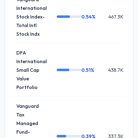
International
Stock Index-
0.54%
467.3K
Total Intl
Stock Indx
DFA
International
Small Cap
0.51%
438.7K
Value
Portfolio
Vanguard
Tax
Managed
Fund-
0.39%
337.3K
+