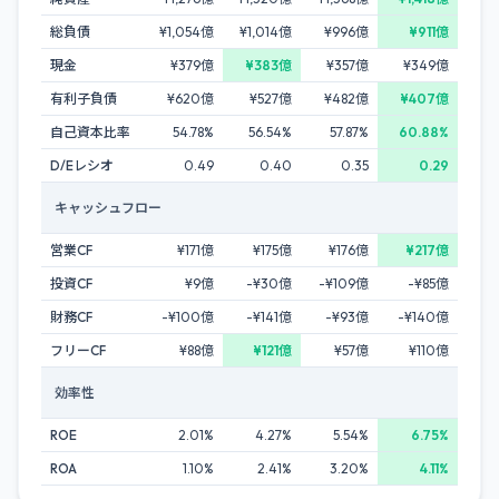
総負債
¥1,054億
¥1,014億
¥996億
¥911億
現金
¥379億
¥383億
¥357億
¥349億
有利子負債
¥620億
¥527億
¥482億
¥407億
自己資本比率
54.78%
56.54%
57.87%
60.88%
D/Eレシオ
0.49
0.40
0.35
0.29
キャッシュフロー
営業CF
¥171億
¥175億
¥176億
¥217億
投資CF
¥9億
-¥30億
-¥109億
-¥85億
財務CF
-¥100億
-¥141億
-¥93億
-¥140億
フリーCF
¥88億
¥121億
¥57億
¥110億
効率性
ROE
2.01%
4.27%
5.54%
6.75%
ROA
1.10%
2.41%
3.20%
4.11%