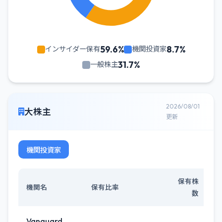
59.6%
8.7%
インサイダー保有
機関投資家
31.7%
一般株主
2026/08/01
大株主
更新
機関投資家
保有株
機関名
保有比率
数
Vanguard