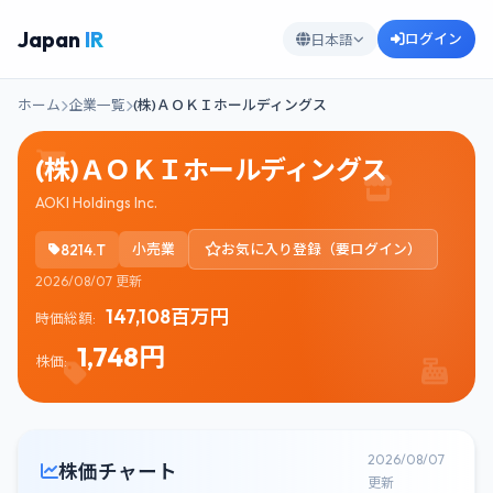
Japan
IR
ログイン
日本語
ホーム
企業一覧
(株)ＡＯＫＩホールディングス
(株)ＡＯＫＩホールディングス
AOKI Holdings Inc.
8214.T
小売業
お気に入り登録（要ログイン）
2026/08/07 更新
147,108百万円
時価総額:
1,748円
株価:
2026/08/07
株価チャート
更新