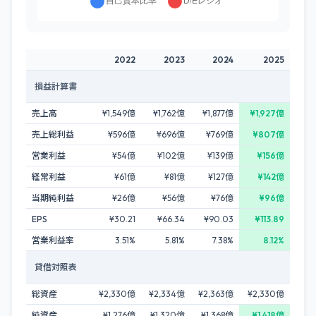
2022
2023
2024
2025
損益計算書
売上高
¥1,549億
¥1,762億
¥1,877億
¥1,927億
売上総利益
¥596億
¥696億
¥769億
¥807億
営業利益
¥54億
¥102億
¥139億
¥156億
経常利益
¥61億
¥81億
¥127億
¥142億
当期純利益
¥26億
¥56億
¥76億
¥96億
EPS
¥30.21
¥66.34
¥90.03
¥113.89
営業利益率
3.51%
5.81%
7.38%
8.12%
貸借対照表
総資産
¥2,330億
¥2,334億
¥2,363億
¥2,330億
純資産
¥1,276億
¥1,320億
¥1,368億
¥1,418億