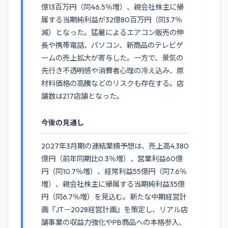
億13百万円（同46.5％増）、親会社株主に帰
属する当期純利益が32億80百万円（同3.7％
減）となった。猛暑によるエアコン販売の伸
長や携帯電話、パソコン、新商品のテレビゲ
ームの売上拡大が寄与した。一方で、景気の
先行き不透明感や消費者心理の冷え込み、原
材料価格の高騰などのリスクも存在する。店
舗数は217店舗となった。
今後の見通し
2027年3月期の連結業績予想は、売上高4,380
億円（前年同期比0.3％増）、営業利益60億
円（同10.7％増）、経常利益55億円（同7.6％
増）、親会社株主に帰属する当期純利益35億
円（同6.7％増）を見込む。新たな中期経営計
画『JT－2028経営計画』を策定し、リアル店
舗事業の収益力強化やPB商品への本格参入、