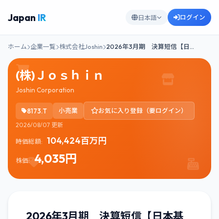
Japan
IR
ログイン
日本語
ホーム
企業一覧
株式会社Joshin
2026年3月期 決算短信【日…
(株)Ｊｏｓｈｉｎ
Joshin Corporation
8173.T
小売業
お気に入り登録（要ログイン）
2026/08/07 更新
104,424百万円
時価総額:
4,035円
株価:
2026年3月期 決算短信【日本基