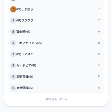
7
3
(株)しまむら
7
4
(株)フジクラ
6
5
富士通(株)
6
6
三菱マテリアル(株)
5
7
(株)ＪＰＭＣ
5
8
カナデビア(株)
5
9
三菱電機(株)
4
TC
東急建設(株)
最終更新: 02:56