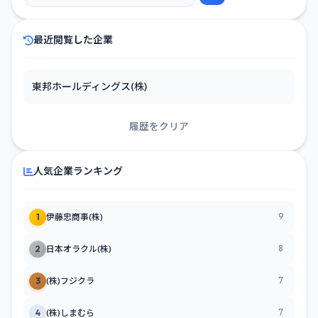
最近閲覧した企業
東邦ホールディングス(株)
履歴をクリア
人気企業ランキング
9
1
伊藤忠商事(株)
8
2
日本オラクル(株)
7
3
(株)フジクラ
7
4
(株)しまむら