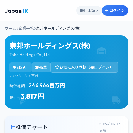
Japan
IR
ログイン
日本語
ホーム
企業一覧
東邦ホールディングス(株)
東邦ホールディングス(株)
Toho Holdings Co., Ltd.
8129.T
卸売業
お気に入り登録（要ログイン）
2026/08/07 更新
246,966百万円
時価総額:
3,817円
株価:
2026/08/07
株価チャート
更新