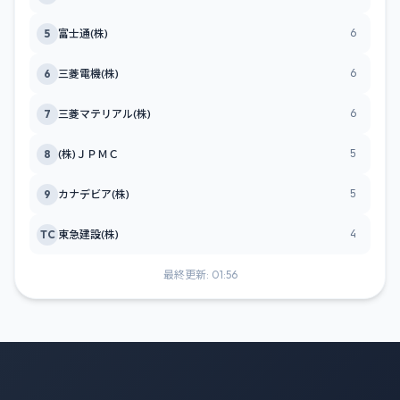
6
5
富士通(株)
6
6
三菱電機(株)
6
7
三菱マテリアル(株)
5
8
(株)ＪＰＭＣ
5
9
カナデビア(株)
4
TC
東急建設(株)
最終更新: 01:56