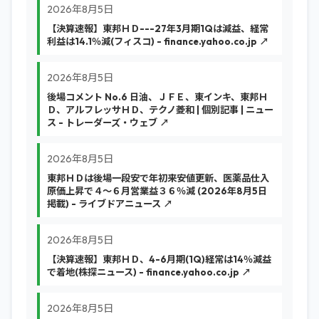
2026年8月5日
【決算速報】東邦ＨＤ---27年3月期1Qは減益、経常
利益は14.1％減(フィスコ) - finance.yahoo.co.jp ↗
2026年8月5日
後場コメント No.6 日油、ＪＦＥ、東インキ、東邦Ｈ
Ｄ、アルフレッサＨＤ、テクノ菱和 | 個別記事 | ニュー
ス - トレーダーズ・ウェブ ↗
2026年8月5日
東邦ＨＤは後場一段安で年初来安値更新、医薬品仕入
原価上昇で４～６月営業益３６％減 (2026年8月5日
掲載) - ライブドアニュース ↗
2026年8月5日
【決算速報】東邦ＨＤ、4-6月期(1Q)経常は14％減益
で着地(株探ニュース) - finance.yahoo.co.jp ↗
2026年8月5日