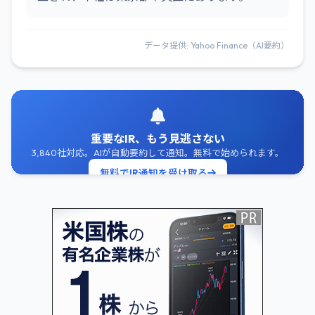
データ提供: Yahoo Finance（AI要約）
重要なIR、もう見逃さない
3,840社対応。AIが自動要約して通知。無料で始められます。
無料でIR通知を受け取る