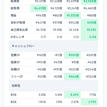
純資産
¥2,411億
¥2,428億
¥2,493億
¥2,568億
総負債
¥4,613億
¥4,725億
¥5,241億
¥4,660億
現金
¥943億
¥862億
¥1,330億
¥865億
有利子負債
¥407億
¥379億
¥302億
¥213億
自己資本比率
34.32%
33.95%
32.24%
35.53%
D/Eレシオ
0.17
0.16
0.12
0.08
キャッシュフロー
営業CF
¥163億
-¥0億
¥599億
-¥267億
投資CF
-¥110億
¥43億
¥91億
-¥42億
財務CF
-¥45億
-¥131億
-¥222億
-¥204億
フリーCF
¥121億
-¥25億
¥562億
-¥324億
効率性
ROE
5.55%
5.61%
8.29%
7.73%
ROA
1.90%
1.91%
2.67%
2.75%