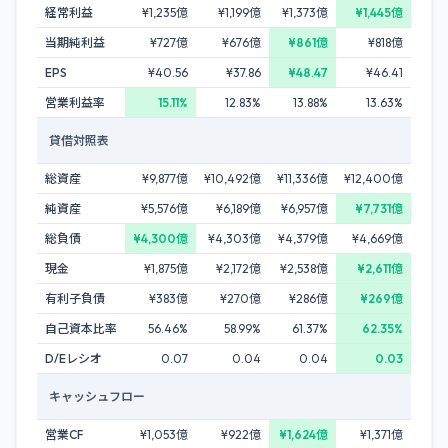
経常利益
¥1,235億
¥1,199億
¥1,373億
¥1,445億
当期純利益
¥727億
¥676億
¥861億
¥818億
EPS
¥40.56
¥37.86
¥48.47
¥46.41
営業利益率
15.11%
12.83%
13.88%
13.63%
貸借対照表
総資産
¥9,877億
¥10,492億
¥11,336億
¥12,400億
純資産
¥5,576億
¥6,189億
¥6,957億
¥7,731億
総負債
¥4,300億
¥4,303億
¥4,379億
¥4,669億
現金
¥1,875億
¥2,172億
¥2,538億
¥2,611億
有利子負債
¥383億
¥270億
¥286億
¥269億
自己資本比率
56.46%
58.99%
61.37%
62.35%
D/Eレシオ
0.07
0.04
0.04
0.03
キャッシュフロー
営業CF
¥1,053億
¥922億
¥1,624億
¥1,371億