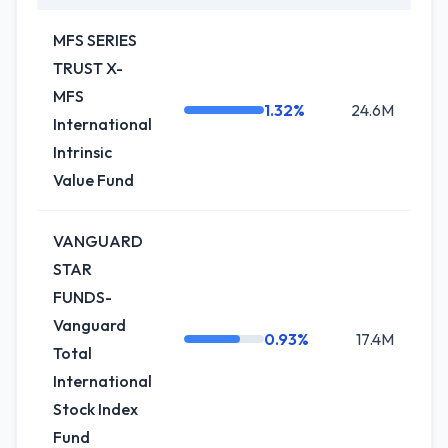
MFS SERIES
TRUST X-
MFS
1.32%
24.6M
+1
International
Intrinsic
Value Fund
VANGUARD
STAR
FUNDS-
Vanguard
0.93%
17.4M
+0
Total
International
Stock Index
Fund