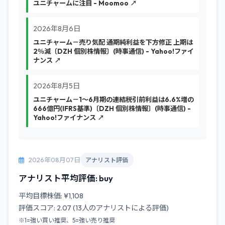
ユニチャームに注目 - Moomoo ↗
2026年8月6日
ユニチャーム－売り気配 通期純利益を下方修正 上期は
2％減〔DZH 個別株情報〕(時事通信) - Yahoo!ファイ
ナンス ↗
2026年8月5日
ユニチャーム－1～6月期の連結税引前利益は6.6%増の
666億円(IFRS基準)〔DZH 個別株情報〕(時事通信) -
Yahoo!ファイナンス ↗
2026年08月07日
アナリスト評価
アナリスト平均評価: buy
平均目標株価: ¥1,108
評価スコア: 2.07 (13人のアナリストによる評価)
※1=強い買い推奨、5=強い売り推奨