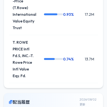
-Price
(T.Rowe)
International
0.93%
17.2M
-
Value Equity
Trust
T. ROWE
PRICE Intl
Fd.S, INC.-T.
0.74%
13.7M
-0
Rowe Price
Intl Value
Eqy. Fd.
2026/08/02
配当履歴
更新