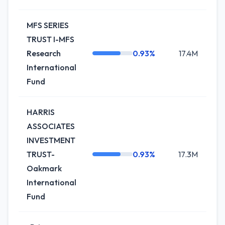
MFS SERIES
TRUST I-MFS
Research
0.93%
17.4M
+1
International
Fund
HARRIS
ASSOCIATES
INVESTMENT
TRUST-
0.93%
17.3M
+1
Oakmark
International
Fund