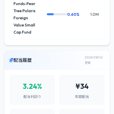
Funds-Pear
Tree Polaris
0.60%
1.0M
0.
Foreign
Value Small
Cap Fund
2026/08/02
配当履歴
更新
3.24%
¥34
配当利回り
年間配当