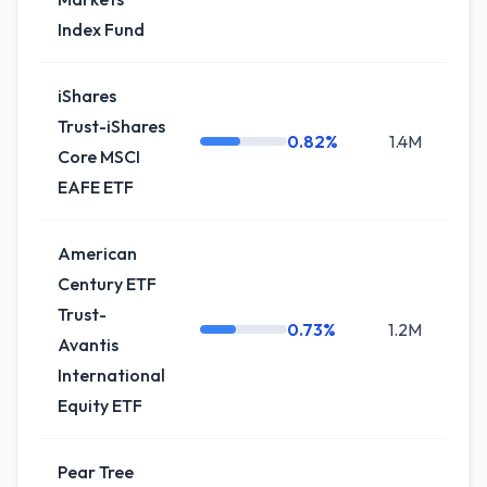
Index Fund
iShares
Trust-iShares
0.82%
1.4M
0.
Core MSCI
EAFE ETF
American
Century ETF
Trust-
0.73%
1.2M
+2.
Avantis
International
Equity ETF
Pear Tree