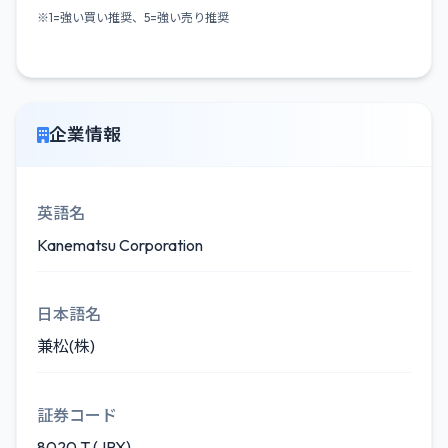
※1=強い買い推奨、5=強い売り推奨
企業情報
英語名
Kanematsu Corporation
日本語名
兼松(株)
証券コード
8020.T (JPX)