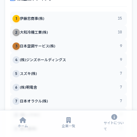
15
1
伊藤忠商事(株)
10
2
大和冷機工業(株)
9
3
日本空調サービス(株)
9
4
(株)ジンズホールディングス
7
5
スズキ(株)
7
6
(株)明電舎
7
7
日本オラクル(株)
7
8
(株)ＪＰＭＣ
サイトについ
ホーム
企業一覧
7
9
富士通(株)
て