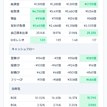
純資産
¥1,595億
¥1,285億
¥1,593億
¥1,739億
総負債
¥4,750億
¥5,491億
¥5,660億
¥5,154億
現金
¥914億
¥795億
¥534億
¥568億
有利子負債
¥1,603億
¥2,486億
¥2,358億
¥2,033億
自己資本比率
25.14%
18.97%
21.96%
25.23%
D/Eレシオ
1.01
1.93
1.48
1.17
キャッシュフロー
営業CF
¥154億
-¥3億
¥356億
¥583億
投資CF
-¥105億
-¥167億
-¥124億
¥14億
財務CF
¥42億
¥48億
-¥501億
-¥547億
フリーCF
¥111億
-¥58億
¥308億
¥484億
効率性
ROE
10.02%
14.45%
14.57%
15.79%
ROA
2.52%
2.74%
3.20%
3.98%