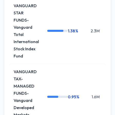
VANGUARD
STAR
FUNDS-
Vanguard
1.38%
2.3M
+0.
Total
International
Stock Index
Fund
VANGUARD
TAX-
MANAGED
FUNDS-
0.95%
1.6M
+2.
Vanguard
Developed
Markets