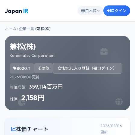
Japan
IR
ログイン
日本語
ホーム
企業一覧
兼松(株)
兼松(株)
Kanematsu Corporation
8020.T
その他
お気に入り登録（要ログイン）
2026/08/06 更新
359,114百万円
時価総額:
2,158円
株価:
2026/08/06
株価チャート
更新