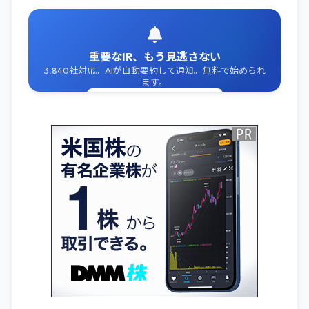
重要なIR、もう見逃さない
3,840社対応。AIが自動要約して通知。無料で始められ
ます。
無料でIR通知を受け取る