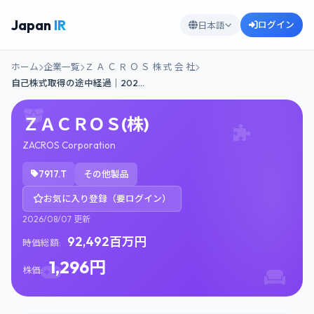
Japan
IR
ログイン
日本語
ホーム
企業一覧
Ｚ Ａ Ｃ Ｒ Ｏ Ｓ 株 式 会 社
自己株式取得の途中経過｜202…
ＺＡＣＲＯＳ(株)
ZACROS Corporation
7917.T
その他製品
お気に入り登録（要ログイン）
2026/08/07 更新
92,492百万円
時価総額:
1,296円
株価: