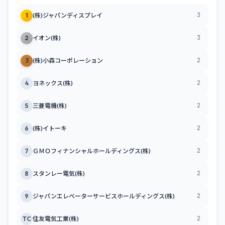
3
1
(株)ジャパンディスプレイ
3
2
イオン(株)
2
3
(株)小森コーポレーション
2
4
ヨネックス(株)
2
5
三菱電機(株)
2
6
(株)イトーキ
2
7
ＧＭＯフィナンシャルホールディングス(株)
2
8
スタンレー電気(株)
2
9
ジャパンエレベーターサービスホールディングス(株)
2
TC
住友電気工業(株)