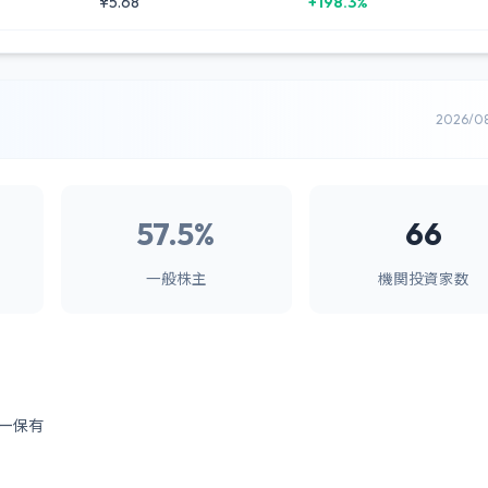
¥5.68
+198.3%
2026/0
57.5%
66
一般株主
機関投資家数
ー保有