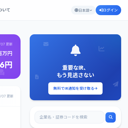
について
ログイン
日本語
/07 更新
2百万円
96円
重要なIR、
もう見逃さない
無料でIR通知を受け取る
8/07 更新