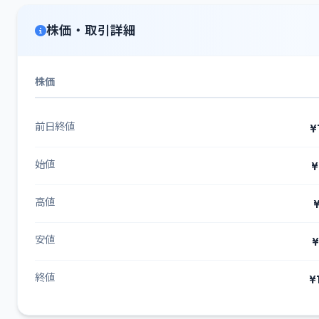
株価・取引詳細
株価
前日終値
¥
始値
¥
高値
¥
安値
¥
終値
¥