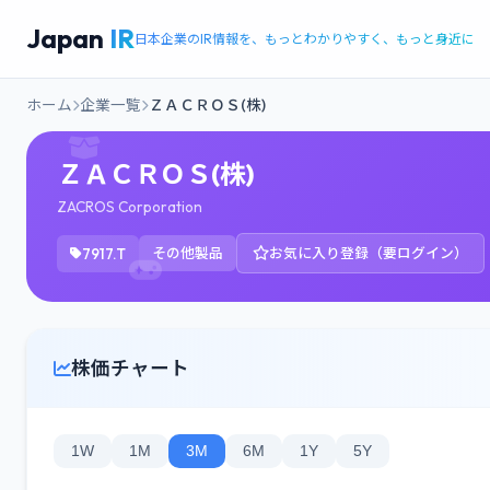
Japan
IR
日本企業のIR情報を、もっとわかりやすく、もっと身近に
ホーム
企業一覧
ＺＡＣＲＯＳ(株)
ＺＡＣＲＯＳ(株)
ZACROS Corporation
7917.T
その他製品
お気に入り登録（要ログイン）
株価チャート
1W
1M
3M
6M
1Y
5Y