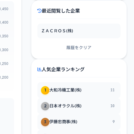
最近閲覧した企業
ＺＡＣＲＯＳ(株)
履歴をクリア
人気企業ランキング
1
大和冷機工業(株)
11
2
日本オラクル(株)
10
3
伊藤忠商事(株)
9