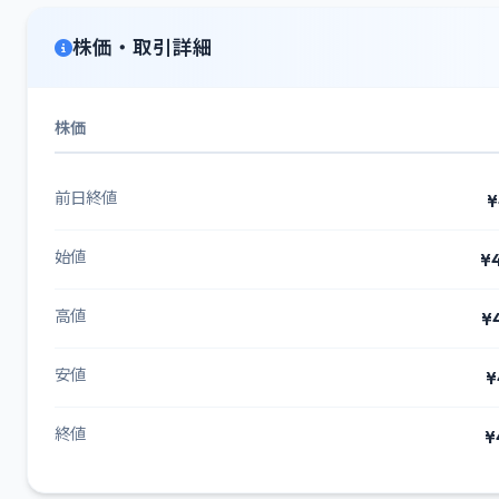
株価・取引詳細
株価
前日終値
¥
始値
¥
高値
¥
安値
¥
終値
¥