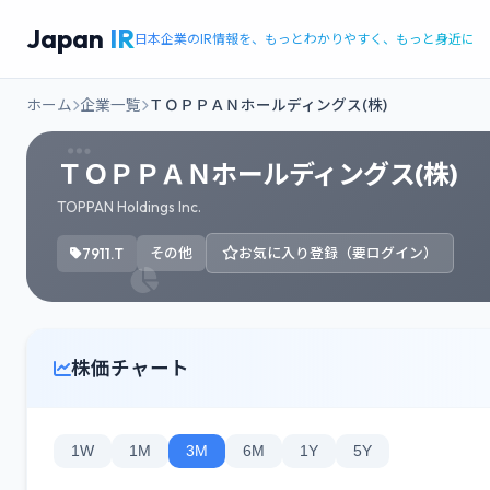
Japan
IR
日本企業のIR情報を、もっとわかりやすく、もっと身近に
ホーム
企業一覧
ＴＯＰＰＡＮホールディングス(株)
ＴＯＰＰＡＮホールディングス(株)
TOPPAN Holdings Inc.
7911.T
その他
お気に入り登録（要ログイン）
株価チャート
1W
1M
3M
6M
1Y
5Y