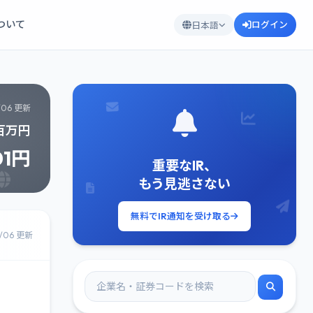
について
ログイン
日本語
/06 更新
39百万円
01円
重要なIR、
もう見逃さない
無料でIR通知を受け取る
8/06 更新