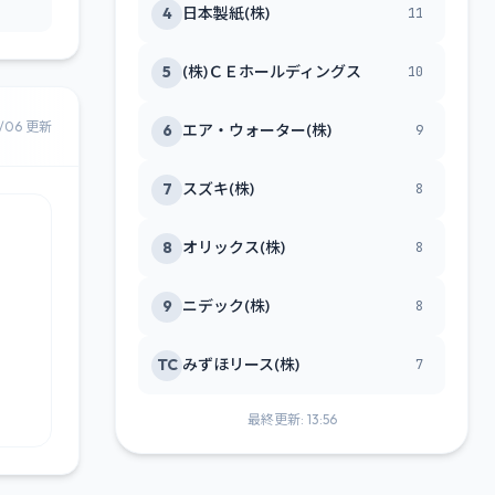
4
日本製紙(株)
11
5
(株)ＣＥホールディングス
10
8/06 更新
6
エア・ウォーター(株)
9
7
スズキ(株)
8
8
オリックス(株)
8
9
ニデック(株)
8
TC
みずほリース(株)
7
最終更新: 13:56