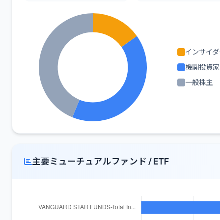
インサイダ
機関投資家
一般株主
主要ミューチュアルファンド / ETF