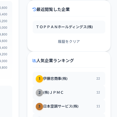
最近閲覧した企業
ＴＯＰＰＡＮホールディングス(株)
履歴をクリア
人気企業ランキング
1
伊藤忠商事(株)
22
2
(株)ＪＰＭＣ
12
3
日本空調サービス(株)
11