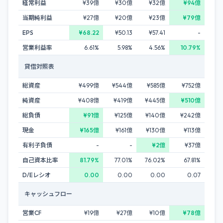
経常利益
¥39億
¥30億
¥32億
¥94億
当期純利益
¥27億
¥20億
¥23億
¥79億
EPS
¥68.22
¥50.13
¥57.41
-
営業利益率
6.61%
5.98%
4.56%
10.79%
貸借対照表
総資産
¥499億
¥544億
¥585億
¥752億
純資産
¥408億
¥419億
¥445億
¥510億
総負債
¥91億
¥125億
¥140億
¥242億
現金
¥165億
¥161億
¥130億
¥113億
有利子負債
-
-
¥2億
¥37億
自己資本比率
81.79%
77.01%
76.02%
67.81%
D/Eレシオ
0.00
0.00
0.00
0.07
キャッシュフロー
営業CF
¥19億
¥27億
¥10億
¥78億