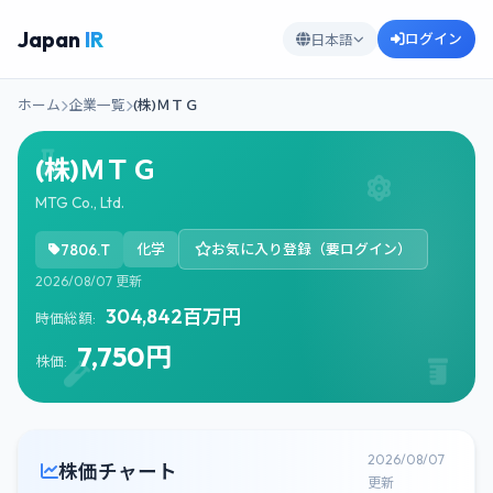
Japan
IR
ログイン
日本語
ホーム
企業一覧
(株)ＭＴＧ
(株)ＭＴＧ
MTG Co., Ltd.
7806.T
化学
お気に入り登録（要ログイン）
2026/08/07 更新
304,842百万円
時価総額:
7,750円
株価:
2026/08/07
株価チャート
更新