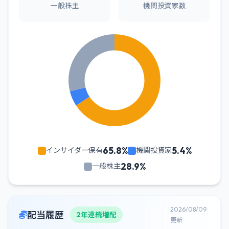
一般株主
機関投資家数
65.8%
5.4%
インサイダー保有
機関投資家
28.9%
一般株主
2026/08/09
配当履歴
2年連続増配
更新