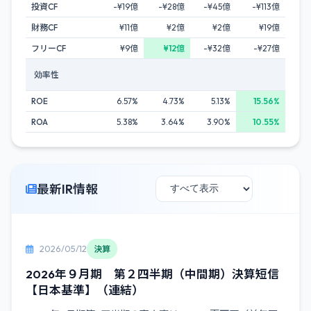
投資CF
-¥19億
-¥28億
-¥45億
-¥113億
財務CF
¥11億
¥2億
¥2億
¥19億
フリーCF
¥9億
¥12億
-¥32億
-¥27億
効率性
ROE
6.57%
4.73%
5.13%
15.56%
ROA
5.38%
3.64%
3.90%
10.55%
最新IR情報
2026/05/12
決算
2026年９月期 第２四半期（中間期）決算短信
【日本基準】（連結）