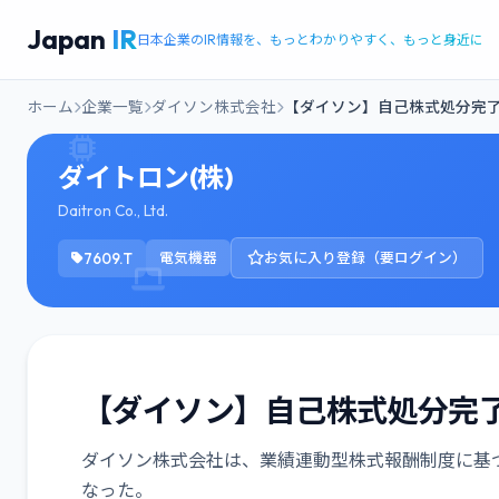
Japan
IR
日本企業のIR情報を、もっとわかりやすく、もっと身近に
ホーム
企業一覧
ダイソン株式会社
【ダイソン】自己株式処分完了
ダイトロン(株)
Daitron Co., Ltd.
7609.T
電気機器
お気に入り登録（要ログイン）
【ダイソン】自己株式処分完了｜
ダイソン株式会社は、業績連動型株式報酬制度に基づく自
なった。