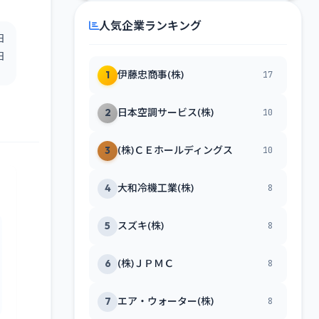
人気企業ランキング
日
日
1
伊藤忠商事(株)
17
2
日本空調サービス(株)
10
3
(株)ＣＥホールディングス
10
4
大和冷機工業(株)
8
5
スズキ(株)
8
6
(株)ＪＰＭＣ
8
7
エア・ウォーター(株)
8