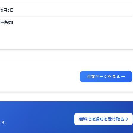
6月5日
億円増加
企業ページを見る →
無料でIR通知を受け取る
ます。