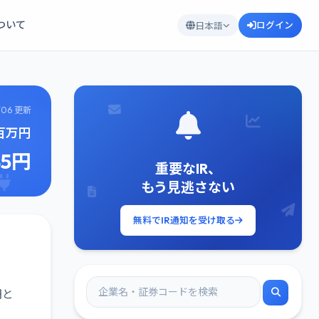
について
ログイン
日本語
/06 更新
9百万円
45円
重要なIR、
もう見逃さない
無料でIR通知を受け取る
円と