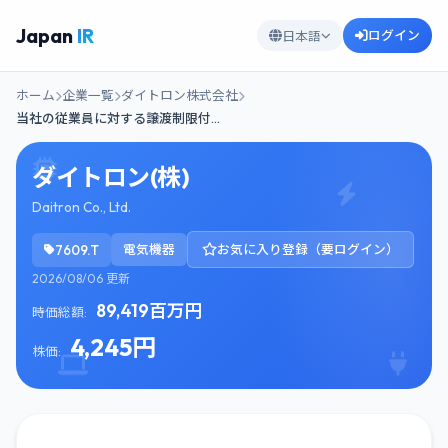
Japan
IR
ログイン
日本語
ホーム
企業一覧
ダイトロン株式会社
当社の従業員に対する譲渡制限付…
ダイトロン(株)
Daitron Co., Ltd.
7609.T
電気機器
お気に入り登録（要ログイン）
2026/08/06 更新
89,419百万円
時価総額:
4,245円
株価: