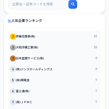
人気企業ランキング
15
1
伊藤忠商事(株)
10
2
大和冷機工業(株)
9
3
日本空調サービス(株)
9
4
(株)ジンズホールディングス
7
5
(株)明電舎
7
6
富士通(株)
7
7
(株)ＪＰＭＣ