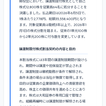
締役会において、譲渡制限付株式として自己
株式12,800株を従業員64名に処分することを
決議しました。払込期日は2026年6月5日で、
1株あたり2,778円、総額35,558,400円となり
ます。対象従業員は勤続3年以上で、2026年1
月1日の株式分割を踏まえ、従来の1単元100株
から2単元200株に付与数を変更しています。
譲渡制限付株式割当契約の内容と目的
本割当株式には3年間の譲渡制限期間が設けら
れ、期間中は譲渡や担保設定が禁止されま
す。譲渡制限は継続勤務が条件で解除され、
条件未達の場合は当社が無償で取得します。
目的は従業員の企業価値向上への貢献意欲を
高め、株主との価値共有を進めることにあり
ます。株式は大和証券の専用口座で管理さ
れ、組織再編時には譲渡制限が解除される場