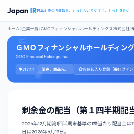
Japan
IR
日本企業のIR情報を、もっとわかりやすく、もっと身近に
ホーム
企業一覧
GMOフィナンシャルホールディングス株式会社
ＧＭＯフィナンシャルホールディングス
GMO Financial Holdings, Inc.
7177.T
証券、商品先物取引業
お気に入り登録（要ログイン
剰余金の配当（第１四半期配
2026年12月期第1四半期末基準の1株当たり配当金は
日は2026年6月19日。