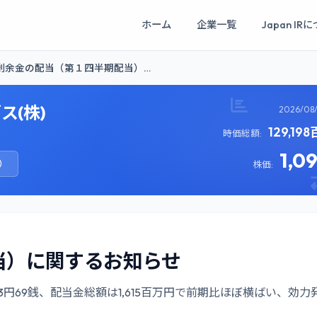
ホーム
企業一覧
Japan IR
剰余金の配当（第１四半期配当）…
(株)
2026/08
129,19
時価総額:
1,0
）
株価:
当）に関するお知らせ
13円69銭、配当金総額は1,615百万円で前期比ほぼ横ばい、効力