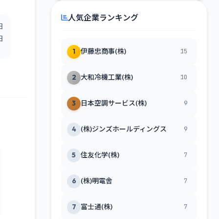
人気企業ランキング
日
日
1
伊藤忠商事(株)
15
2
大和冷機工業(株)
10
3
日本空調サービス(株)
9
4
(株)ジンズホールディングス
9
5
住友化学(株)
7
6
(株)明電舎
7
7
富士通(株)
7