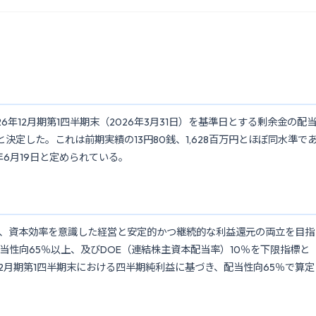
年12月期第1四半期末（2026年3月31日）を基準日とする剰余金の配
円と決定した。これは前期実績の13円80銭、1,628百万円とほぼ同水準で
6月19日と定められている。
、資本効率を意識した経営と安定的かつ継続的な利益還元の両立を目指
性向65％以上、及びDOE（連結株主資本配当率）10％を下限指標と
12月期第1四半期末における四半期純利益に基づき、配当性向65％で算定