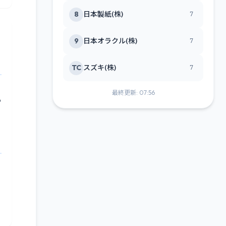
8
日本製紙(株)
7
9
日本オラクル(株)
7
TC
スズキ(株)
7
当
最終更新: 07:56
あ