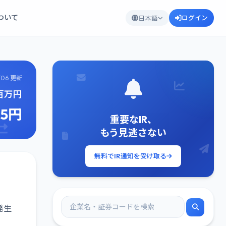
について
ログイン
日本語
/06 更新
8百万円
95円
重要なIR、
もう見逃さない
無料でIR通知を受け取る
発生