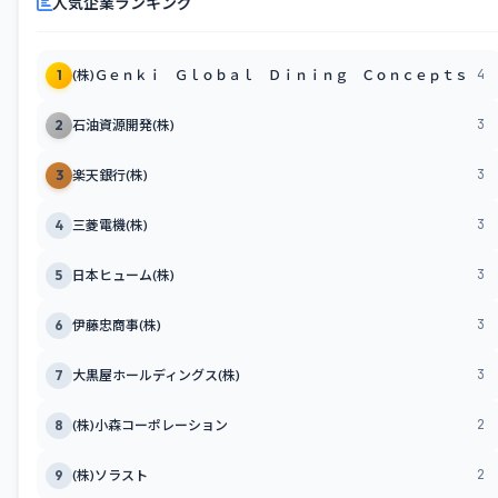
人気企業ランキング
4
1
(株)Ｇｅｎｋｉ Ｇｌｏｂａｌ Ｄｉｎｉｎｇ Ｃｏｎｃｅｐｔｓ
3
2
石油資源開発(株)
3
3
楽天銀行(株)
3
4
三菱電機(株)
3
5
日本ヒューム(株)
3
6
伊藤忠商事(株)
3
7
大黒屋ホールディングス(株)
2
8
(株)小森コーポレーション
2
9
(株)ソラスト