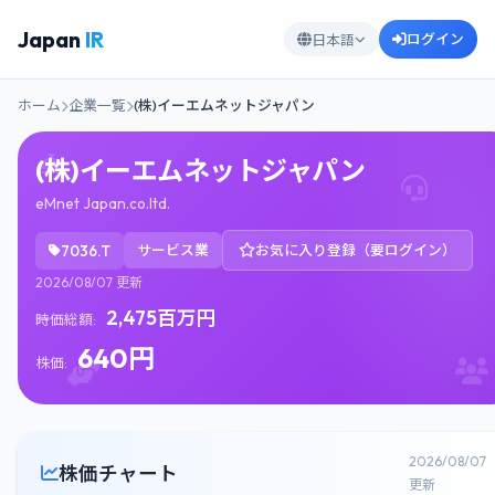
Japan
IR
ログイン
日本語
ホーム
企業一覧
(株)イーエムネットジャパン
(株)イーエムネットジャパン
eMnet Japan.co.ltd.
7036.T
サービス業
お気に入り登録（要ログイン）
2026/08/07 更新
2,475百万円
時価総額:
640円
株価:
2026/08/07
株価チャート
更新