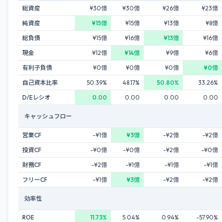
総資産
¥30億
¥30億
¥26億
¥23億
純資産
¥15億
¥15億
¥13億
¥8億
総負債
¥15億
¥16億
¥13億
¥16億
現金
¥12億
¥14億
¥9億
¥6億
有利子負債
¥0億
¥0億
¥0億
¥0億
自己資本比率
50.39%
48.17%
50.80%
33.26%
D/Eレシオ
0.00
0.00
0.00
0.00
キャッシュフロー
営業CF
-¥1億
¥3億
-¥2億
-¥2億
投資CF
-¥0億
-¥0億
-¥2億
-¥0億
財務CF
-¥2億
-¥1億
-¥1億
-¥1億
フリーCF
-¥1億
¥3億
-¥2億
-¥2億
効率性
ROE
11.73%
5.04%
0.94%
-57.90%