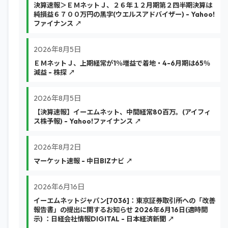
決算速報＞ＥＭネットＪ、２６年１２月期第２四半期決算は
純損益６７００万円の黒字(ウエルスアドバイザー) - Yahoo!
ファイナンス ↗
2026年8月5日
ＥＭネットＪ、上期経常が1％増益で着地・4-6月期は65％
減益 - 株探 ↗
2026年8月5日
【決算速報】イーエムネット、中間経常80百万。(アイフィ
ス株予報) - Yahoo!ファイナンス ↗
2026年8月2日
マーケット速報 - 中日BIZナビ ↗
2026年6月16日
イーエムネットジャパン[7036]：東京証券取引所への「改善
報告書」の提出に関するお知らせ 2026年6月16日(適時開
示) ：日経会社情報DIGITAL - 日本経済新聞 ↗