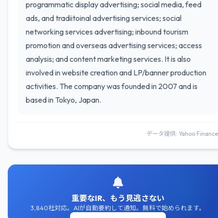
programmatic display advertising; social media, feed
ads, and tradiitoinal advertising services; social
networking services advertising; inbound tourism
promotion and overseas advertising services; access
analysis; and content marketing services. It is also
involved in website creation and LP/banner production
activities. The company was founded in 2007 and is
based in Tokyo, Japan.
データ提供: Yahoo Finance
重要なIR、もう見逃さない
3,840社対応。AIが自動要約して通知。無料で始められます。